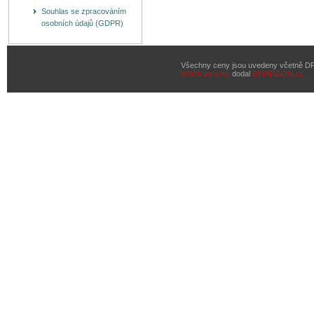
Souhlas se zpracováním
osobních údajů (GDPR)
Všechny ceny jsou uvedeny včetně D
WWW stránky
dodal
BINARGON.cz