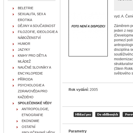
BELETRIE
SEXUALITA, SEX A
vyd. A. Čeně
EROTIKA
Záměrem pub
DĚJINY A SOUČASNOST
jeden z nej
FILOZOFIE, IDEOLOGIE A
(Developmen
NÁBOŽENSTVÍ
pomezí poli
HUMOR
antropologi
disciplína s
JAZYKY
soutěživého 
KNIHY PRO DĚTI A
modernizace
MLÁDEŽ
strukturalis
NAUČNÉ SLOVNÍKY A
(Stein Rokk
světového s
ENCYKLOPEDIE
PŘÍRODA
PSYCHOLOGIE A
Rok vydání:
2005
ZDRAVOVĚDA PRO
KAŽDÉHO
SPOLEČENSKÉ VĚDY
ANTROPOLOGIE,
ETNOGRAFIE
EKONOMIE
OSTATNÍ
Parametry
SPOLEČENSKÉ VĚDY