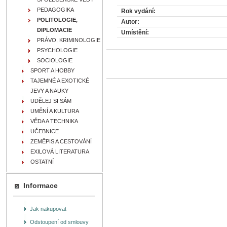
PEDAGOGIKA
Rok vydání:
POLITOLOGIE,
Autor:
DIPLOMACIE
Umístění:
PRÁVO, KRIMINOLOGIE
PSYCHOLOGIE
SOCIOLOGIE
SPORT A HOBBY
TAJEMNÉ A EXOTICKÉ
JEVY A NAUKY
UDĚLEJ SI SÁM
UMĚNÍ A KULTURA
VĚDA A TECHNIKA
UČEBNICE
ZEMĚPIS A CESTOVÁNÍ
EXILOVÁ LITERATURA
OSTATNÍ
Informace
Jak nakupovat
Odstoupení od smlouvy