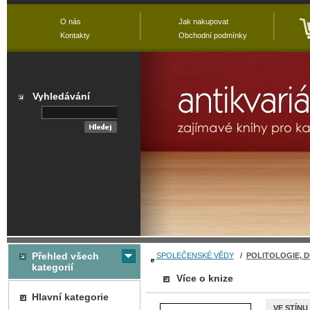
O nás
Jak nakupovat
Kontakty
Obchodní podmínky
Vyhledávání
Přehled všech
SPOLEČENSKÉ VĚDY
/
POLITOLOGIE, 
kategorií
Více o knize
Hlavní kategorie
VE STÍNU