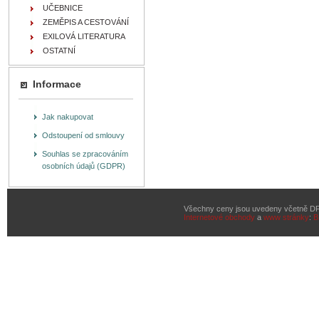
UČEBNICE
ZEMĚPIS A CESTOVÁNÍ
EXILOVÁ LITERATURA
OSTATNÍ
Informace
Jak nakupovat
Odstoupení od smlouvy
Souhlas se zpracováním
osobních údajů (GDPR)
Všechny ceny jsou uvedeny včetně D
Internetové obchody
a
www stránky
:
B