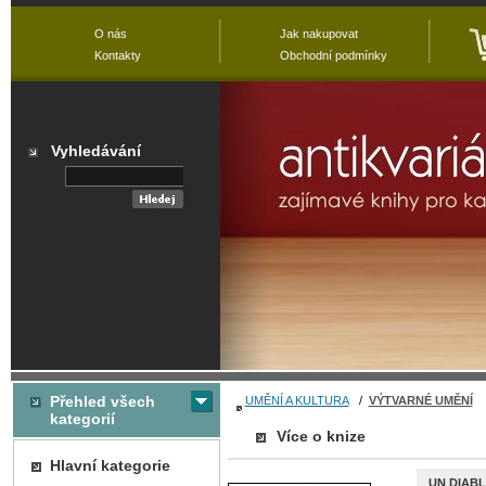
O nás
Jak nakupovat
Kontakty
Obchodní podmínky
Vyhledávání
Přehled všech
UMĚNÍ A KULTURA
/
VÝTVARNÉ UMĚNÍ
kategorií
Více o knize
Hlavní kategorie
UN DIABL