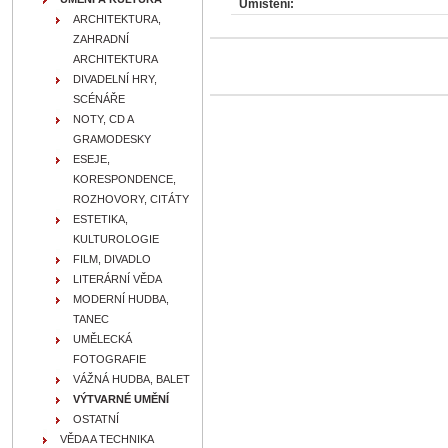
Umístění:
ARCHITEKTURA,
ZAHRADNÍ
ARCHITEKTURA
DIVADELNÍ HRY,
SCÉNÁŘE
NOTY, CD A
GRAMODESKY
ESEJE,
KORESPONDENCE,
ROZHOVORY, CITÁTY
ESTETIKA,
KULTUROLOGIE
FILM, DIVADLO
LITERÁRNÍ VĚDA
MODERNÍ HUDBA,
TANEC
UMĚLECKÁ
FOTOGRAFIE
VÁŽNÁ HUDBA, BALET
VÝTVARNÉ UMĚNÍ
OSTATNÍ
VĚDA A TECHNIKA