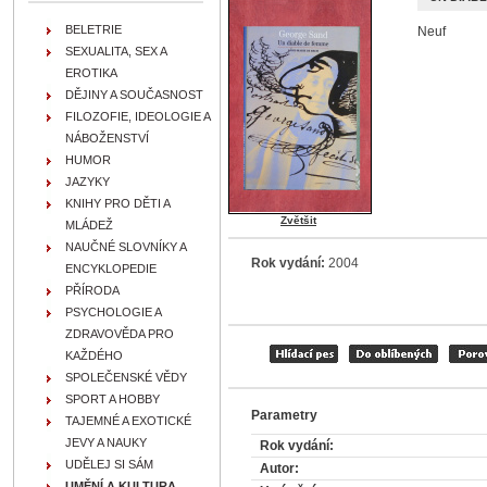
BELETRIE
Neuf
SEXUALITA, SEX A
EROTIKA
DĚJINY A SOUČASNOST
FILOZOFIE, IDEOLOGIE A
NÁBOŽENSTVÍ
HUMOR
JAZYKY
KNIHY PRO DĚTI A
Zvětšit
MLÁDEŽ
NAUČNÉ SLOVNÍKY A
Rok vydání:
2004
ENCYKLOPEDIE
PŘÍRODA
PSYCHOLOGIE A
ZDRAVOVĚDA PRO
KAŽDÉHO
SPOLEČENSKÉ VĚDY
SPORT A HOBBY
Parametry
TAJEMNÉ A EXOTICKÉ
JEVY A NAUKY
Rok vydání:
UDĚLEJ SI SÁM
Autor:
UMĚNÍ A KULTURA