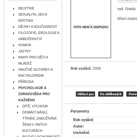
BELETRIE
vyd. Grada,
SEXUALITA, SEX A
líčení znám
EROTIKA
DĚJINY A SOUČASNOST
FILOZOFIE, IDEOLOGIE A
NÁBOŽENSTVÍ
HUMOR
JAZYKY
KNIHY PRO DĚTI A
MLÁDEŽ
Rok vydání:
2008
NAUČNÉ SLOVNÍKY A
ENCYKLOPEDIE
PŘÍRODA
PSYCHOLOGIE A
ZDRAVOVĚDA PRO
KAŽDÉHO
DÍTĚ, VÝCHOVA
Parametry
DOMÁCÍ NÁSILÍ,
TÝRÁNÍ, ZNEUŽÍVÁNÍ,
Rok vydání:
ŽENA V JINÝCH
Autor:
KULTURÁCH
Umístění:
ROZVOJ SCHOPNOSTÍ