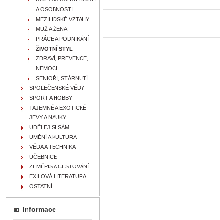
A OSOBNOSTI
MEZILIDSKÉ VZTAHY
MUŽ A ŽENA
PRÁCE A PODNIKÁNÍ
ŽIVOTNÍ STYL
ZDRAVÍ, PREVENCE,
NEMOCI
SENIOŘI, STÁRNUTÍ
SPOLEČENSKÉ VĚDY
SPORT A HOBBY
TAJEMNÉ A EXOTICKÉ
JEVY A NAUKY
UDĚLEJ SI SÁM
UMĚNÍ A KULTURA
VĚDA A TECHNIKA
UČEBNICE
ZEMĚPIS A CESTOVÁNÍ
EXILOVÁ LITERATURA
OSTATNÍ
Informace