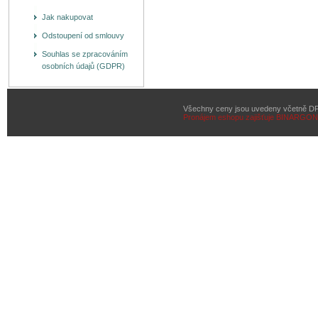
Jak nakupovat
Odstoupení od smlouvy
Souhlas se zpracováním
osobních údajů (GDPR)
Všechny ceny jsou uvedeny včetně D
Pronájem eshopu zajišťuje
BINARGON