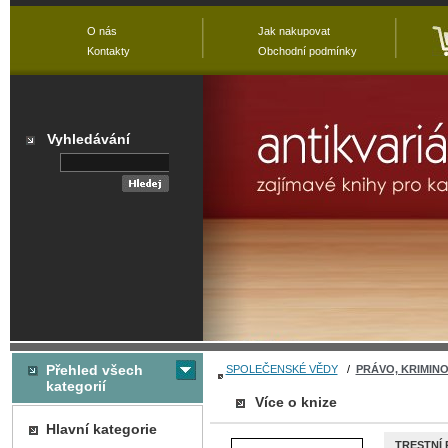
O nás
Jak nakupovat
Kontakty
Obchodní podmínky
Vyhledávání
Přehled všech
SPOLEČENSKÉ VĚDY
/
PRÁVO, KRIMIN
kategorií
Více o knize
Hlavní kategorie
TRESTNÍ