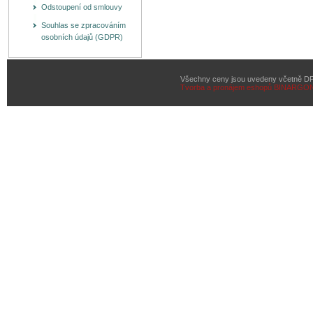
Odstoupení od smlouvy
Souhlas se zpracováním
osobních údajů (GDPR)
Všechny ceny jsou uvedeny včetně D
Tvorba a pronájem eshopů
BINARGON