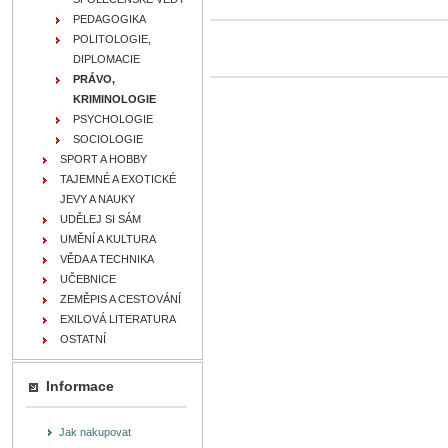
PEDAGOGIKA
POLITOLOGIE,
DIPLOMACIE
PRÁVO,
KRIMINOLOGIE
PSYCHOLOGIE
SOCIOLOGIE
SPORT A HOBBY
TAJEMNÉ A EXOTICKÉ
JEVY A NAUKY
UDĚLEJ SI SÁM
UMĚNÍ A KULTURA
VĚDA A TECHNIKA
UČEBNICE
ZEMĚPIS A CESTOVÁNÍ
EXILOVÁ LITERATURA
OSTATNÍ
Informace
Jak nakupovat