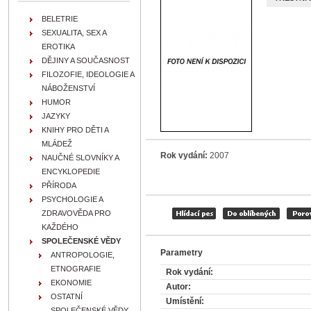
BELETRIE
SEXUALITA, SEX A
EROTIKA
DĚJINY A SOUČASNOST
FILOZOFIE, IDEOLOGIE A
NÁBOŽENSTVÍ
HUMOR
JAZYKY
KNIHY PRO DĚTI A
MLÁDEŽ
Rok vydání:
2007
NAUČNÉ SLOVNÍKY A
ENCYKLOPEDIE
PŘÍRODA
PSYCHOLOGIE A
ZDRAVOVĚDA PRO
KAŽDÉHO
SPOLEČENSKÉ VĚDY
Parametry
ANTROPOLOGIE,
ETNOGRAFIE
Rok vydání:
EKONOMIE
Autor:
OSTATNÍ
Umístění:
SPOLEČENSKÉ VĚDY