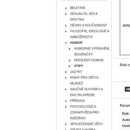
BELETRIE
SEXUALITA, SEX A
EROTIKA
DĚJINY A SOUČASNOST
FILOZOFIE, IDEOLOGIE A
NÁBOŽENSTVÍ
HUMOR
HUMORNÉ VYPRÁVĚNÍ,
SOUDNIČKY
KRESLENÝ HUMOR
Rok v
VTIPY
JAZYKY
KNIHY PRO DĚTI A
MLÁDEŽ
NAUČNÉ SLOVNÍKY A
ENCYKLOPEDIE
PŘÍRODA
Param
PSYCHOLOGIE A
ZDRAVOVĚDA PRO
Rok 
KAŽDÉHO
Auto
SPOLEČENSKÉ VĚDY
Umís
SPORT A HOBBY