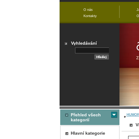
O nás
J
Kontakty
O
Vyhledávání
Přehled všech
HUMO
kategorií
V
Hlavní kategorie