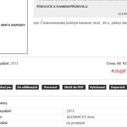
PÍSKOVCE A KAMENOPRŮMYSLU
JILEMN
vyd. Českomoravský průmysl kamene, brož., 40 s., pěkný sta
ydání:
1973
Cena:
60
Kč
Koupit
etry
vydání:
1973
r:
JILEMNICKÝ Alois
tění:
na prodejně