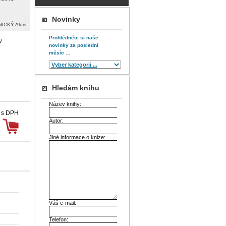
Novinky
ICKÝ Alois
Prohlédněte si naše
v
novinky za poslední
měsíc ...
Hledám knihu
Název knihy:
 s DPH
Autor:
Jiné informace o knize:
Váš e-mail:
Telefon: