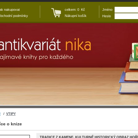
ak nakupovat
celkem: 0 Kč
Jméno
bchodní podmínky
Nákupní košík
Heslo
R
/
VTIPY
íce o knize
TRADICE Z KAMENE. KULTURNĚ HISTORICKÝ OBRAZ HOŘ