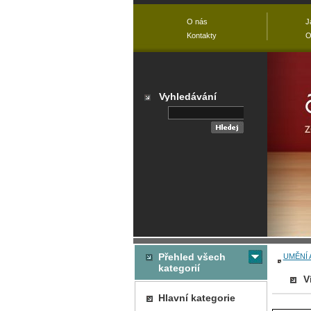
O nás
J
Kontakty
O
Vyhledávání
Přehled všech
UMĚNÍ 
kategorií
V
Hlavní kategorie