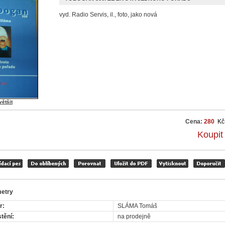
vyd. Radio Servis, il., foto, jako nová
většit
Cena:
280
Kč
Koupit
etry
r:
SLÁMA Tomáš
tění:
na prodejně