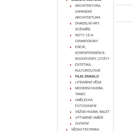
ARCHITEKTURA,
ZAHRADNÍ
ARCHITEKTURA
DIVADELNÍ HRY,
SCÉNÁŘE
NOTY, CD A
GRAMODESKY
ESEJE,
KORESPONDENCE,
ROZHOVORY, CITÁTY
ESTETIKA,
KULTUROLOGIE
FILM, DIVADLO
LITERÁRNÍ VĚDA
MODERNÍ HUDBA,
TANEC
UMĚLECKÁ
FOTOGRAFIE
VÁŽNÁ HUDBA, BALET
VÝTVARNÉ UMĚNÍ
OSTATNÍ
VĚDA A TECHNIKA