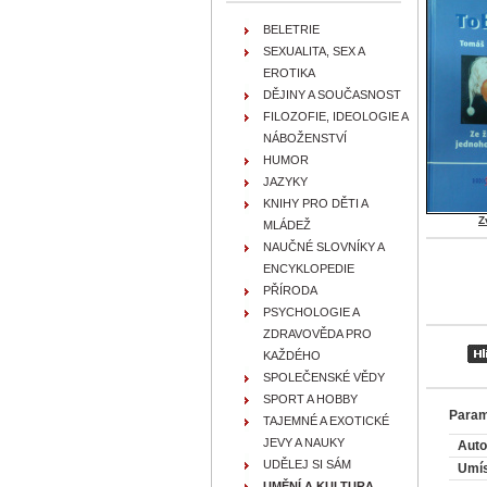
BELETRIE
SEXUALITA, SEX A
EROTIKA
DĚJINY A SOUČASNOST
FILOZOFIE, IDEOLOGIE A
NÁBOŽENSTVÍ
HUMOR
JAZYKY
KNIHY PRO DĚTI A
Z
MLÁDEŽ
NAUČNÉ SLOVNÍKY A
ENCYKLOPEDIE
PŘÍRODA
PSYCHOLOGIE A
ZDRAVOVĚDA PRO
KAŽDÉHO
SPOLEČENSKÉ VĚDY
SPORT A HOBBY
Param
TAJEMNÉ A EXOTICKÉ
JEVY A NAUKY
Auto
UDĚLEJ SI SÁM
Umís
UMĚNÍ A KULTURA