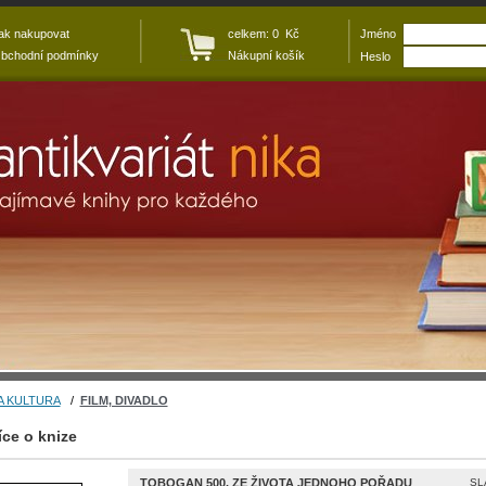
ak nakupovat
celkem: 0 Kč
Jméno
bchodní podmínky
Nákupní košík
Heslo
A KULTURA
/
FILM, DIVADLO
íce o knize
TOBOGAN 500. ZE ŽIVOTA JEDNOHO POŘADU
SL