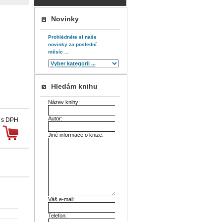
Novinky
Prohlédněte si naše
novinky za poslední
měsíc ...
Hledám knihu
Název knihy:
Autor:
 s DPH
Jiné informace o knize:
Váš e-mail:
Telefon: