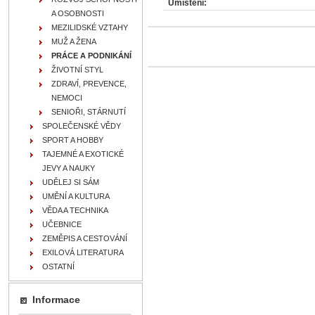
Umístění:
A OSOBNOSTI
MEZILIDSKÉ VZTAHY
MUŽ A ŽENA
PRÁCE A PODNIKÁNÍ
ŽIVOTNÍ STYL
ZDRAVÍ, PREVENCE,
NEMOCI
SENIOŘI, STÁRNUTÍ
SPOLEČENSKÉ VĚDY
SPORT A HOBBY
TAJEMNÉ A EXOTICKÉ
JEVY A NAUKY
UDĚLEJ SI SÁM
UMĚNÍ A KULTURA
VĚDA A TECHNIKA
UČEBNICE
ZEMĚPIS A CESTOVÁNÍ
EXILOVÁ LITERATURA
OSTATNÍ
Informace