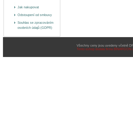
Jak nakupovat
Odstoupení od smlouvy
Souhlas se zpracováním
osobních údajů (GDPR)
Všechny ceny jsou uvedeny včetně D
Tento eshop dodala firma
BINARGON.