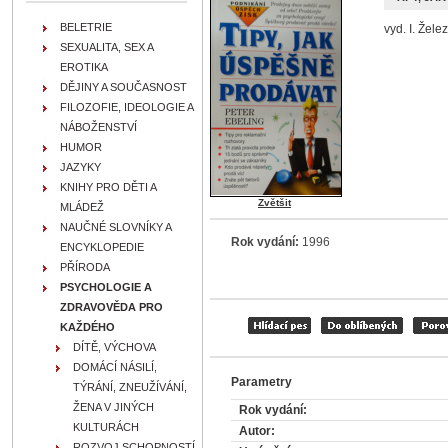
BELETRIE
vyd. I. Žele
SEXUALITA, SEX A
EROTIKA
DĚJINY A SOUČASNOST
FILOZOFIE, IDEOLOGIE A
NÁBOŽENSTVÍ
HUMOR
JAZYKY
KNIHY PRO DĚTI A
Zvětšit
MLÁDEŽ
NAUČNÉ SLOVNÍKY A
Rok vydání:
1996
ENCYKLOPEDIE
PŘÍRODA
PSYCHOLOGIE A
ZDRAVOVĚDA PRO
KAŽDÉHO
DÍTĚ, VÝCHOVA
DOMÁCÍ NÁSILÍ,
Parametry
TÝRÁNÍ, ZNEUŽÍVÁNÍ,
ŽENA V JINÝCH
Rok vydání:
KULTURÁCH
Autor:
ROZVOJ SCHOPNOSTÍ