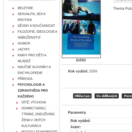
BELETRIE
Thema Publ.
SEXUALITA, SEX A
EROTIKA
DĚJINY A SOUČASNOST
FILOZOFIE, IDEOLOGIE A
NÁBOŽENSTVÍ
HUMOR
JAZYKY
KNIHY PRO DĚTI A
Zvětšit
MLÁDEŽ
NAUČNÉ SLOVNÍKY A
Rok vydání:
2009
ENCYKLOPEDIE
PŘÍRODA
PSYCHOLOGIE A
ZDRAVOVĚDA PRO
KAŽDÉHO
DÍTĚ, VÝCHOVA
DOMÁCÍ NÁSILÍ,
Parametry
TÝRÁNÍ, ZNEUŽÍVÁNÍ,
ŽENA V JINÝCH
Rok vydání:
KULTURÁCH
Autor:
ROZVOJ SCHOPNOSTÍ