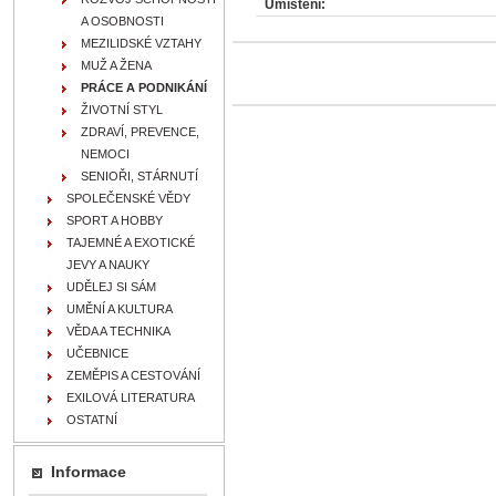
Umístění:
A OSOBNOSTI
MEZILIDSKÉ VZTAHY
MUŽ A ŽENA
PRÁCE A PODNIKÁNÍ
ŽIVOTNÍ STYL
ZDRAVÍ, PREVENCE,
NEMOCI
SENIOŘI, STÁRNUTÍ
SPOLEČENSKÉ VĚDY
SPORT A HOBBY
TAJEMNÉ A EXOTICKÉ
JEVY A NAUKY
UDĚLEJ SI SÁM
UMĚNÍ A KULTURA
VĚDA A TECHNIKA
UČEBNICE
ZEMĚPIS A CESTOVÁNÍ
EXILOVÁ LITERATURA
OSTATNÍ
Informace