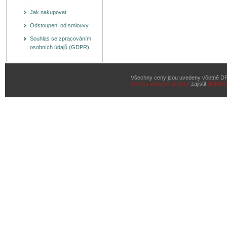
Jak nakupovat
Odstoupení od smlouvy
Souhlas se zpracováním
osobních údajů (GDPR)
Všechny ceny jsou uvedeny včetně D
Tvorbu webové stránky
zajistil
BINAR