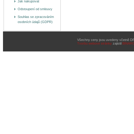
Jak nakupovat
Odstoupení od smlouvy
Souhlas se zpracováním
osobních údajů (GDPR)
Všechny ceny jsou uvedeny včetně D
Tvorbu webové stránky
zajistil
BINAR