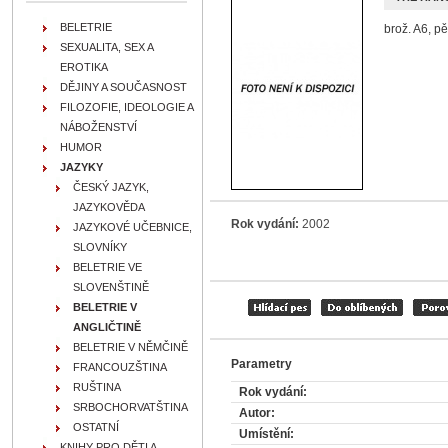
BELETRIE
brož. A6, p
SEXUALITA, SEX A
EROTIKA
DĚJINY A SOUČASNOST
FILOZOFIE, IDEOLOGIE A
NÁBOŽENSTVÍ
HUMOR
JAZYKY
ČESKÝ JAZYK,
JAZYKOVĚDA
Rok vydání:
2002
JAZYKOVÉ UČEBNICE,
SLOVNÍKY
BELETRIE VE
SLOVENŠTINĚ
BELETRIE V
ANGLIČTINĚ
BELETRIE V NĚMČINĚ
Parametry
FRANCOUZŠTINA
RUŠTINA
Rok vydání:
SRBOCHORVATŠTINA
Autor:
OSTATNÍ
Umístění:
KNIHY PRO DĚTI A