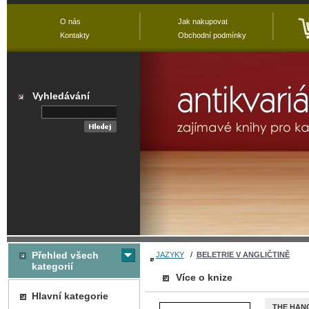
O nás
Jak nakupovat
Kontakty
Obchodní podmínky
Vyhledávání
Přehled všech
JAZYKY
/
BELETRIE V ANGLIČTINĚ
kategorií
Více o knize
Hlavní kategorie
THE HAN