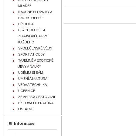
MLÁDEŽ
NAUČNÉ SLOVNÍKY A
ENCYKLOPEDIE
PŘÍRODA
PSYCHOLOGIE A
ZDRAVOVĚDA PRO
KAŽDÉHO
SPOLEČENSKÉ VĚDY
SPORT A HOBBY
TAJEMNÉ A EXOTICKÉ
JEVY A NAUKY
UDĚLEJ SI SÁM
UMĚNÍ A KULTURA
VĚDA A TECHNIKA
UČEBNICE
ZEMĚPIS A CESTOVÁNÍ
EXILOVÁ LITERATURA
OSTATNÍ
Informace