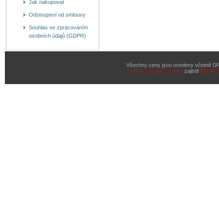
Jak nakupovat
Odstoupení od smlouvy
Souhlas se zpracováním
osobních údajů (GDPR)
Všechny ceny jsou uvedeny včetně D
Tvorbu webové stránky
zajistil
BINAR