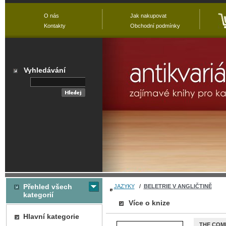
O nás
Jak nakupovat
Kontakty
Obchodní podmínky
Vyhledávání
Přehled všech
JAZYKY
/
BELETRIE V ANGLIČTINĚ
kategorií
Více o knize
Hlavní kategorie
THE COM