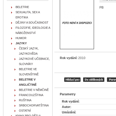
BELETRIE
PB
SEXUALITA, SEX A
EROTIKA
DĚJINY A SOUČASNOST
FILOZOFIE, IDEOLOGIE A
NÁBOŽENSTVÍ
HUMOR
JAZYKY
ČESKÝ JAZYK,
JAZYKOVĚDA
Rok vydání:
2010
JAZYKOVÉ UČEBNICE,
SLOVNÍKY
BELETRIE VE
SLOVENŠTINĚ
BELETRIE V
ANGLIČTINĚ
BELETRIE V NĚMČINĚ
Parametry
FRANCOUZŠTINA
RUŠTINA
Rok vydání:
SRBOCHORVATŠTINA
Autor:
OSTATNÍ
Umístění:
KNIHY PRO DĚTI A