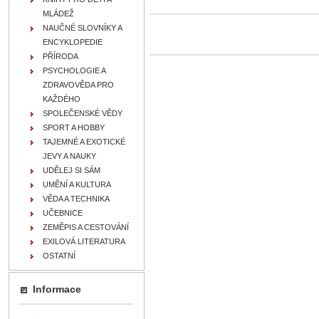
MLÁDEŽ
NAUČNÉ SLOVNÍKY A
ENCYKLOPEDIE
PŘÍRODA
PSYCHOLOGIE A
ZDRAVOVĚDA PRO
KAŽDÉHO
SPOLEČENSKÉ VĚDY
SPORT A HOBBY
TAJEMNÉ A EXOTICKÉ
JEVY A NAUKY
UDĚLEJ SI SÁM
UMĚNÍ A KULTURA
VĚDA A TECHNIKA
UČEBNICE
ZEMĚPIS A CESTOVÁNÍ
EXILOVÁ LITERATURA
OSTATNÍ
Informace