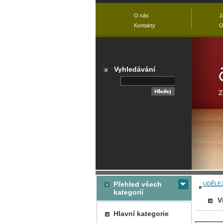
O nás
J
Kontakty
O
Vyhledávání
Přehled všech
UDĚLEJ
kategorií
V
Hlavní kategorie