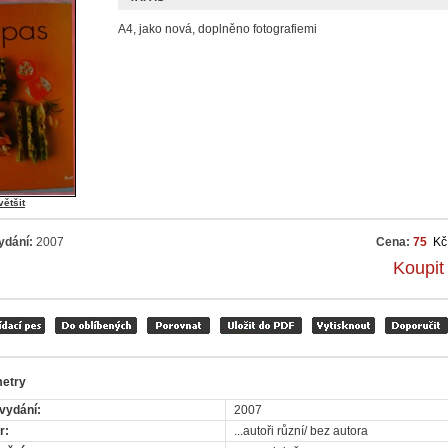
A4, jako nová, doplněno fotografiemi
většit
ydání:
2007
Cena:
75
Kč
Koupit
etry
vydání:
2007
r:
...autoři různí/ bez autora