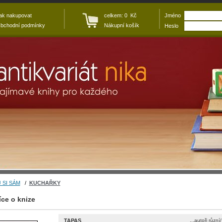
ak nakupovat
celkem: 0 Kč
Jméno
bchodní podmínky
Nákupní košík
Heslo
 SI SÁM
/
KUCHAŘKY
íce o knize
TAPAS
...autoři různí