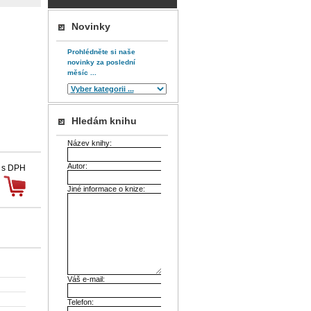
Novinky
Prohlédněte si naše
novinky za poslední
měsíc ...
Hledám knihu
Název knihy:
Autor:
 s DPH
Jiné informace o knize:
Váš e-mail:
Telefon: