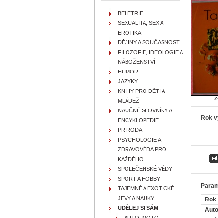
BELETRIE
SEXUALITA, SEX A
EROTIKA
DĚJINY A SOUČASNOST
FILOZOFIE, IDEOLOGIE A
NÁBOŽENSTVÍ
HUMOR
JAZYKY
KNIHY PRO DĚTI A
Z
MLÁDEŽ
NAUČNÉ SLOVNÍKY A
Rok v
ENCYKLOPEDIE
PŘÍRODA
PSYCHOLOGIE A
ZDRAVOVĚDA PRO
KAŽDÉHO
SPOLEČENSKÉ VĚDY
SPORT A HOBBY
Param
TAJEMNÉ A EXOTICKÉ
JEVY A NAUKY
Rok 
UDĚLEJ SI SÁM
Auto
AUTO, MOTO