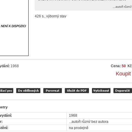
...autoři různí
426 s., výborný stav
ydání:
1968
Cena:
50
Kč
Koupit
etry
vydání:
1968
r:
...autoři různí/ bez autora
tění:
na prodejně