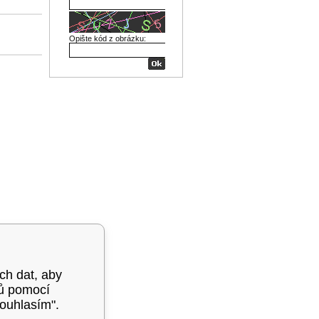
Opište kód z obrázku:
ých dat, aby
mů pomocí
souhlasím".