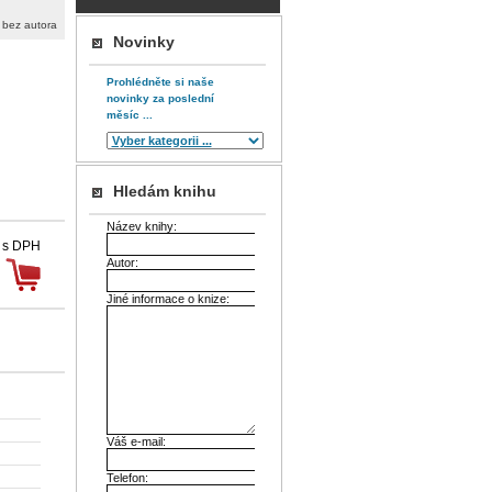
/ bez autora
Novinky
Prohlédněte si naše
novinky za poslední
měsíc ...
Hledám knihu
Název knihy:
 s DPH
Autor:
Jiné informace o knize:
Váš e-mail:
Telefon: