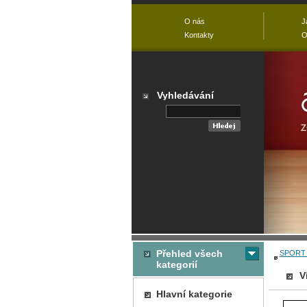
O nás
J
Kontakty
O
Vyhledávání
Přehled všech
SPORT 
kategorií
V
Hlavní kategorie