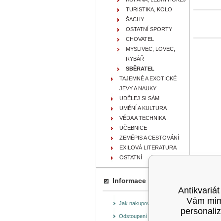
TURISTIKA, KOLO
ŠACHY
OSTATNÍ SPORTY
CHOVATEL
MYSLIVEC, LOVEC,
RYBÁŘ
SBĚRATEL
TAJEMNÉ A EXOTICKÉ
JEVY A NAUKY
UDĚLEJ SI SÁM
UMĚNÍ A KULTURA
VĚDA A TECHNIKA
UČEBNICE
ZEMĚPIS A CESTOVÁNÍ
EXILOVÁ LITERATURA
OSTATNÍ
Informace
Antikvariát
Vám mimo
Jak nakupovat
personaliz
Odstoupení od smlouvy