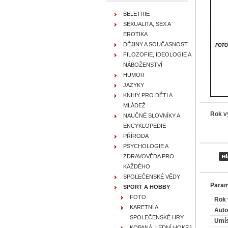
BELETRIE
SEXUALITA, SEX A
EROTIKA
DĚJINY A SOUČASNOST
FILOZOFIE, IDEOLOGIE A
NÁBOŽENSTVÍ
HUMOR
JAZYKY
KNIHY PRO DĚTI A
MLÁDEŽ
Rok v
NAUČNÉ SLOVNÍKY A
ENCYKLOPEDIE
PŘÍRODA
PSYCHOLOGIE A
ZDRAVOVĚDA PRO
KAŽDÉHO
SPOLEČENSKÉ VĚDY
Param
SPORT A HOBBY
FOTO
Rok 
KARETNÍ A
Auto
SPOLEČENSKÉ HRY
Umís
KOPANÁ, LEDNÍ HOKEJ