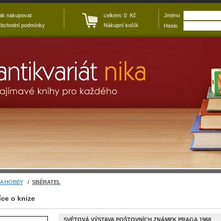
ak nakupovat
celkem: 0 Kč
Jméno
bchodní podmínky
Nákupní košík
Heslo
A HOBBY
/
SBĚRATEL
íce o knize
SVĚTOVÁ VÝSTAVA POŠTOVNÍCH ZNÁMEK PRAGA 1968