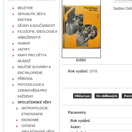
BELETRIE
Sadlier Oxf
SEXUALITA, SEX A
EROTIKA
DĚJINY A SOUČASNOST
FILOZOFIE, IDEOLOGIE A
NÁBOŽENSTVÍ
HUMOR
JAZYKY
KNIHY PRO DĚTI A
Zvětšit
MLÁDEŽ
NAUČNÉ SLOVNÍKY A
Rok vydání:
1978
ENCYKLOPEDIE
PŘÍRODA
PSYCHOLOGIE A
ZDRAVOVĚDA PRO
KAŽDÉHO
SPOLEČENSKÉ VĚDY
ANTROPOLOGIE,
Parametry
ETNOGRAFIE
EKONOMIE
Rok vydání:
OSTATNÍ
Autor:
SPOLEČENSKÉ VĚDY