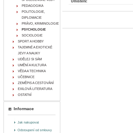
Umístění:
PEDAGOGIKA
POLITOLOGIE,
DIPLOMACIE
PRÁVO, KRIMINOLOGIE
PSYCHOLOGIE
SOCIOLOGIE
SPORT A HOBBY
TAJEMNÉ A EXOTICKÉ
JEVY A NAUKY
UDĚLEJ SI SÁM
UMĚNÍ A KULTURA
VĚDA A TECHNIKA
UČEBNICE
ZEMĚPIS A CESTOVÁNÍ
EXILOVÁ LITERATURA
OSTATNÍ
Informace
Jak nakupovat
Odstoupení od smlouvy