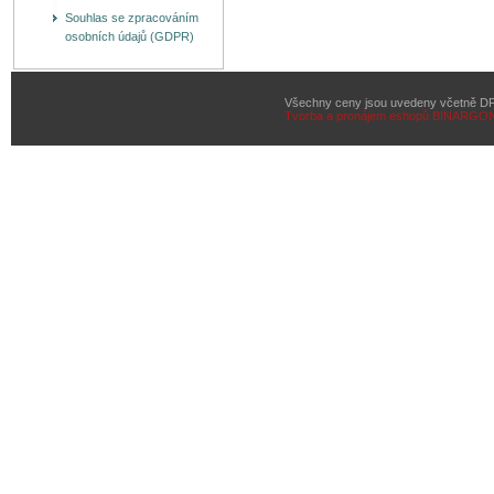
Souhlas se zpracováním
osobních údajů (GDPR)
Všechny ceny jsou uvedeny včetně D
Tvorba a pronájem eshopů
BINARGON