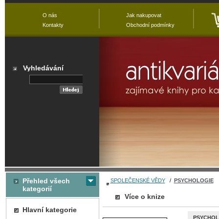
O nás
Jak nakupovat
Kontakty
Obchodní podmínky
Vyhledávání
Přehled všech
SPOLEČENSKÉ VĚDY
/
PSYCHOLOGIE
kategorií
Více o knize
Hlavní kategorie
PSYCHOL