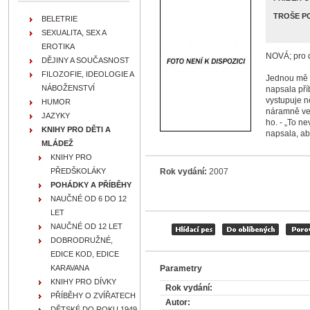
TROŠE PO
BELETRIE
SEXUALITA, SEX A
EROTIKA
NOVÁ; pro d
DĚJINY A SOUČASNOST
FILOZOFIE, IDEOLOGIE A
Jednou mě p
NÁBOŽENSTVÍ
napsala pří
vystupuje n
HUMOR
náramně velk
JAZYKY
ho. - „To ne
KNIHY PRO DĚTI A
napsala, ab
MLÁDEŽ
KNIHY PRO
Rok vydání:
2007
PŘEDŠKOLÁKY
POHÁDKY A PŘÍBĚHY
NAUČNÉ OD 6 DO 12
LET
NAUČNÉ OD 12 LET
DOBRODRUŽNÉ,
EDICE KOD, EDICE
Parametry
KARAVANA
KNIHY PRO DÍVKY
Rok vydání:
PŘÍBĚHY O ZVÍŘATECH
Autor:
DĚTSKÉ DO ROKU 1949