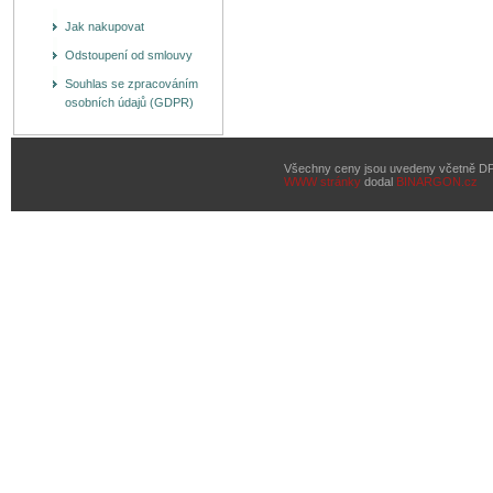
Jak nakupovat
Odstoupení od smlouvy
Souhlas se zpracováním
osobních údajů (GDPR)
Všechny ceny jsou uvedeny včetně D
WWW stránky
dodal
BINARGON.cz