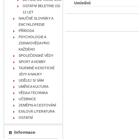
Umístění:
OSTATNÍ BELETRIE OD
12 LET
NAUČNÉ SLOVNÍKY A
ENCYKLOPEDIE
PŘÍRODA
PSYCHOLOGIE A
ZDRAVOVĚDA PRO
KAŽDÉHO
SPOLEČENSKÉ VĚDY
SPORT A HOBBY
TAJEMNÉ A EXOTICKÉ
JEVY A NAUKY
UDĚLEJ SI SÁM
UMĚNÍ A KULTURA
VĚDA A TECHNIKA
UČEBNICE
ZEMĚPIS A CESTOVÁNÍ
EXILOVÁ LITERATURA
OSTATNÍ
Informace