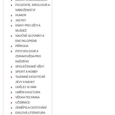
FILOZOFIE, IDEOLOGIE A
NÁBOŽENSTVÍ
HUMOR
JAZYKY
KNIHY PRO DĚTI A
MLÁDEŽ
NAUČNÉ SLOVNÍKY A
ENCYKLOPEDIE
PŘÍRODA
PSYCHOLOGIE A
ZDRAVOVĚDA PRO
KAŽDÉHO
SPOLEČENSKÉ VĚDY
SPORT A HOBBY
TAJEMNÉ A EXOTICKÉ
JEVY A NAUKY
UDĚLEJ SI SÁM
UMĚNÍ A KULTURA
VĚDA A TECHNIKA
UČEBNICE
ZEMĚPIS A CESTOVÁNÍ
EXILOVÁ LITERATURA