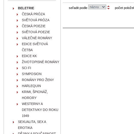
seřadit podle
počet polože
BELETRIE
ČESKÁ PRÓZA
SVĚTOVÁ PRÓZA
ČESKÁ POEZIE
SVĚTOVÁ POEZIE
VÁLEČNÉ ROMÁNY
EDICE SVĚTOVÁ
ČETBA
EDICE KK
ŽIVOTOPISNÉ ROMÁNY
SCI FI
SYMPOSION
ROMÁNY PRO ŽENY
HARLEQUIN
KRIMI, ŠPIONÁŽ,
HORORY
WESTERNY A
DETEKTIVKY DO ROKU
1949
SEXUALITA, SEX A
EROTIKA
DĚJINY A SOUČASNOST