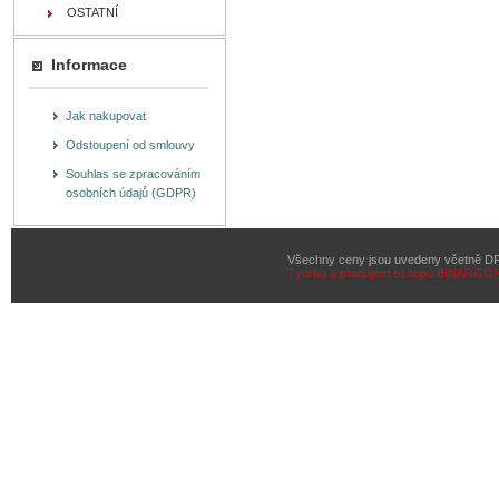
OSTATNÍ
Informace
Jak nakupovat
Odstoupení od smlouvy
Souhlas se zpracováním
osobních údajů (GDPR)
Všechny ceny jsou uvedeny včetně D
Tvorba a pronájem eshopů
BINARGON