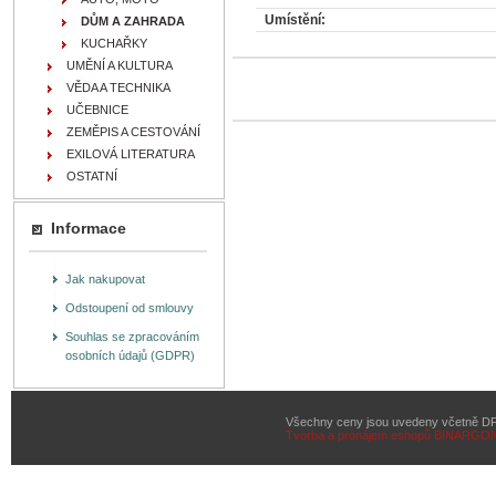
Umístění:
DŮM A ZAHRADA
KUCHAŘKY
UMĚNÍ A KULTURA
VĚDA A TECHNIKA
UČEBNICE
ZEMĚPIS A CESTOVÁNÍ
EXILOVÁ LITERATURA
OSTATNÍ
Informace
Jak nakupovat
Odstoupení od smlouvy
Souhlas se zpracováním
osobních údajů (GDPR)
Všechny ceny jsou uvedeny včetně D
Tvorba a pronájem eshopů
BINARGON