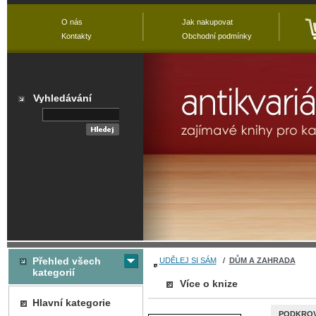
O nás
Jak nakupovat
Kontakty
Obchodní podmínky
Vyhledávání
Přehled všech
UDĚLEJ SI SÁM
/
DŮM A ZAHRADA
kategorií
Více o knize
Hlavní kategorie
PODKROV