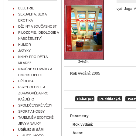
BELETRIE
vyd. Jaga, 
SEXUALITA, SEX A
EROTIKA
DĚJINY A SOUČASNOST
FILOZOFIE, IDEOLOGIE A
NÁBOŽENSTVÍ
HUMOR
JAZYKY
KNIHY PRO DĚTI A
Zvětšit
MLÁDEŽ
NAUČNÉ SLOVNÍKY A
Rok vydání:
2005
ENCYKLOPEDIE
PŘÍRODA
PSYCHOLOGIE A
ZDRAVOVĚDA PRO
KAŽDÉHO
SPOLEČENSKÉ VĚDY
SPORT A HOBBY
Parametry
TAJEMNÉ A EXOTICKÉ
JEVY A NAUKY
Rok vydání:
UDĚLEJ SI SÁM
Autor:
AUTO, MOTO