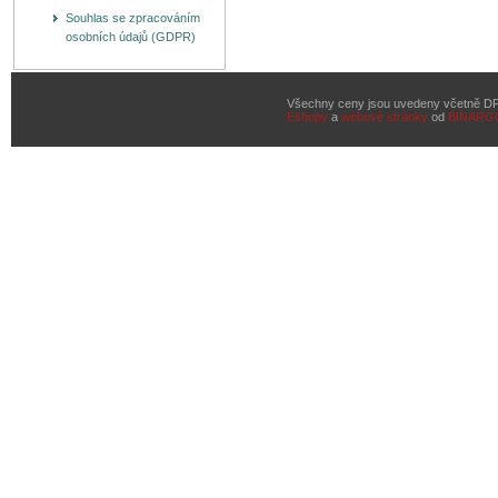
Souhlas se zpracováním
osobních údajů (GDPR)
Všechny ceny jsou uvedeny včetně D
Eshopy
a
webové stránky
od
BINARG