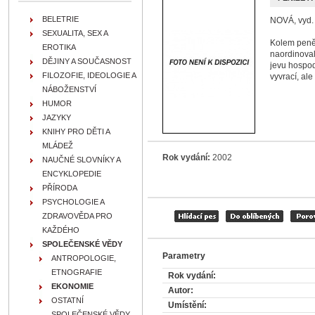
BELETRIE
NOVÁ, vyd. 
SEXUALITA, SEX A
Kolem peněz
EROTIKA
naordinoval
DĚJINY A SOUČASNOST
jevu hospod
FILOZOFIE, IDEOLOGIE A
vyvrací, ale
NÁBOŽENSTVÍ
HUMOR
JAZYKY
KNIHY PRO DĚTI A
MLÁDEŽ
Rok vydání:
2002
NAUČNÉ SLOVNÍKY A
ENCYKLOPEDIE
PŘÍRODA
PSYCHOLOGIE A
ZDRAVOVĚDA PRO
KAŽDÉHO
SPOLEČENSKÉ VĚDY
Parametry
ANTROPOLOGIE,
ETNOGRAFIE
Rok vydání:
EKONOMIE
Autor:
OSTATNÍ
Umístění:
SPOLEČENSKÉ VĚDY