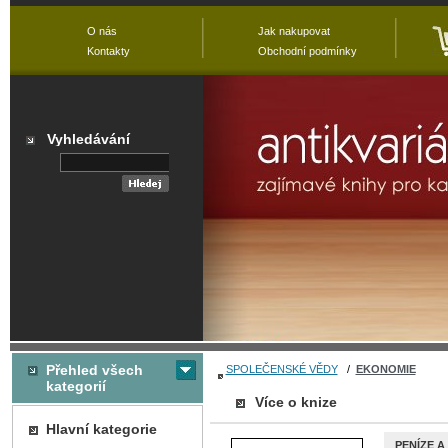
O nás
Jak nakupovat
Kontakty
Obchodní podmínky
Vyhledávání
Přehled všech
SPOLEČENSKÉ VĚDY
/
EKONOMIE
kategorií
Více o knize
Hlavní kategorie
PENÍZE A