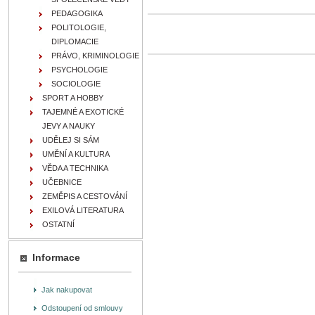
PEDAGOGIKA
POLITOLOGIE,
DIPLOMACIE
PRÁVO, KRIMINOLOGIE
PSYCHOLOGIE
SOCIOLOGIE
SPORT A HOBBY
TAJEMNÉ A EXOTICKÉ
JEVY A NAUKY
UDĚLEJ SI SÁM
UMĚNÍ A KULTURA
VĚDA A TECHNIKA
UČEBNICE
ZEMĚPIS A CESTOVÁNÍ
EXILOVÁ LITERATURA
OSTATNÍ
Informace
Jak nakupovat
Odstoupení od smlouvy