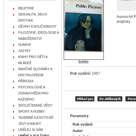
BELETRIE
SEXUALITA, SEX A
Aurora Art P
EROTIKA
anglicky
DĚJINY A SOUČASNOST
FILOZOFIE, IDEOLOGIE A
NÁBOŽENSTVÍ
HUMOR
JAZYKY
KNIHY PRO DĚTI A
Zvětšit
MLÁDEŽ
NAUČNÉ SLOVNÍKY A
Rok vydání:
1987
ENCYKLOPEDIE
PŘÍRODA
PSYCHOLOGIE A
ZDRAVOVĚDA PRO
KAŽDÉHO
SPOLEČENSKÉ VĚDY
SPORT A HOBBY
Parametry
TAJEMNÉ A EXOTICKÉ
JEVY A NAUKY
Rok vydání:
UDĚLEJ SI SÁM
Autor:
UMĚNÍ A KULTURA