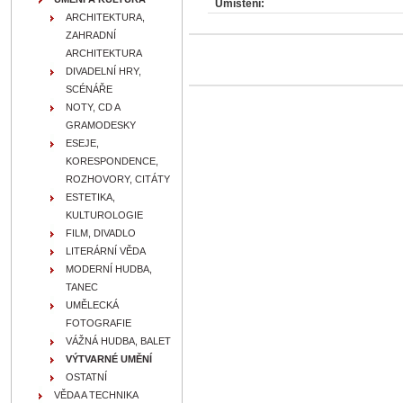
Umístění:
ARCHITEKTURA,
ZAHRADNÍ
ARCHITEKTURA
DIVADELNÍ HRY,
SCÉNÁŘE
NOTY, CD A
GRAMODESKY
ESEJE,
KORESPONDENCE,
ROZHOVORY, CITÁTY
ESTETIKA,
KULTUROLOGIE
FILM, DIVADLO
LITERÁRNÍ VĚDA
MODERNÍ HUDBA,
TANEC
UMĚLECKÁ
FOTOGRAFIE
VÁŽNÁ HUDBA, BALET
VÝTVARNÉ UMĚNÍ
OSTATNÍ
VĚDA A TECHNIKA