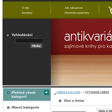
O nás
Jak nakupovat
Kontakty
Obchodní podmínky
Vyhledávání
Přehled všech
UMĚNÍ A KULTURA
/
VÝTVARNÉ UMĚNÍ
kategorií
Více o knize
Hlavní kategorie
PABLO P