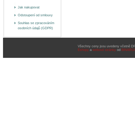
Jak nakupovat
Odstoupení od smlouvy
Souhlas se zpracováním
osobních údajů (GDPR)
Všechny ceny jsou uvedeny včetně D
Eshopy
a
webové stránky
od
BINARG