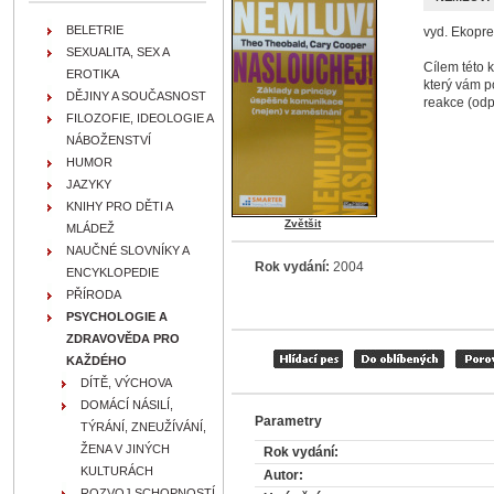
BELETRIE
vyd. Ekopre
SEXUALITA, SEX A
Cílem této 
EROTIKA
který vám p
DĚJINY A SOUČASNOST
reakce (odp
FILOZOFIE, IDEOLOGIE A
NÁBOŽENSTVÍ
HUMOR
JAZYKY
KNIHY PRO DĚTI A
Zvětšit
MLÁDEŽ
NAUČNÉ SLOVNÍKY A
Rok vydání:
2004
ENCYKLOPEDIE
PŘÍRODA
PSYCHOLOGIE A
ZDRAVOVĚDA PRO
KAŽDÉHO
DÍTĚ, VÝCHOVA
DOMÁCÍ NÁSILÍ,
Parametry
TÝRÁNÍ, ZNEUŽÍVÁNÍ,
ŽENA V JINÝCH
Rok vydání:
KULTURÁCH
Autor:
ROZVOJ SCHOPNOSTÍ