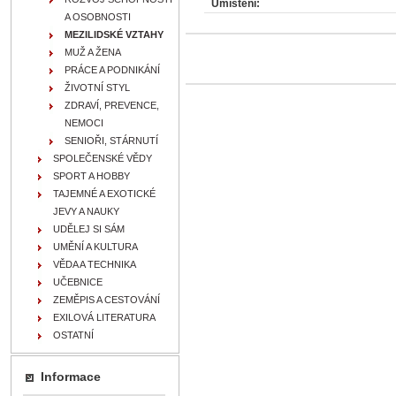
Umístění:
A OSOBNOSTI
MEZILIDSKÉ VZTAHY
MUŽ A ŽENA
PRÁCE A PODNIKÁNÍ
ŽIVOTNÍ STYL
ZDRAVÍ, PREVENCE,
NEMOCI
SENIOŘI, STÁRNUTÍ
SPOLEČENSKÉ VĚDY
SPORT A HOBBY
TAJEMNÉ A EXOTICKÉ
JEVY A NAUKY
UDĚLEJ SI SÁM
UMĚNÍ A KULTURA
VĚDA A TECHNIKA
UČEBNICE
ZEMĚPIS A CESTOVÁNÍ
EXILOVÁ LITERATURA
OSTATNÍ
Informace