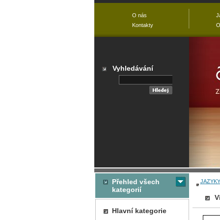
O nás
J
Kontakty
O
Vyhledávání
Přehled všech
JAZYK
kategorií
V
Hlavní kategorie