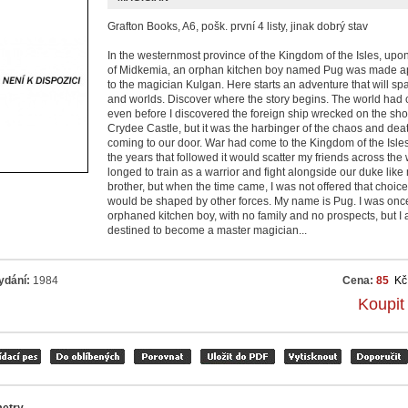
Grafton Books, A6, pošk. první 4 listy, jinak dobrý stav
In the westernmost province of the Kingdom of the Isles, upo
of Midkemia, an orphan kitchen boy named Pug was made a
to the magician Kulgan. Here starts an adventure that will spa
and worlds. Discover where the story begins. The world had
even before I discovered the foreign ship wrecked on the sh
Crydee Castle, but it was the harbinger of the chaos and dea
coming to our door. War had come to the Kingdom of the Isles
the years that followed it would scatter my friends across the w
longed to train as a warrior and fight alongside our duke like 
brother, but when the time came, I was not offered that choice
would be shaped by other forces. My name is Pug. I was onc
orphaned kitchen boy, with no family and no prospects, but I
destined to become a master magician...
ydání:
1984
Cena:
85
Kč
Koupit
etry