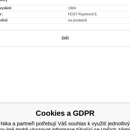
vydání:
1984
r:
FEIST Raymond E.
tění:
na prodejně
OK
Zpět
Cookies a GDPR
 Nika a partneři potřebují Váš souhlas k využití jednotliv
 jiné mohli ukazovat informace týkající se Vašich záj