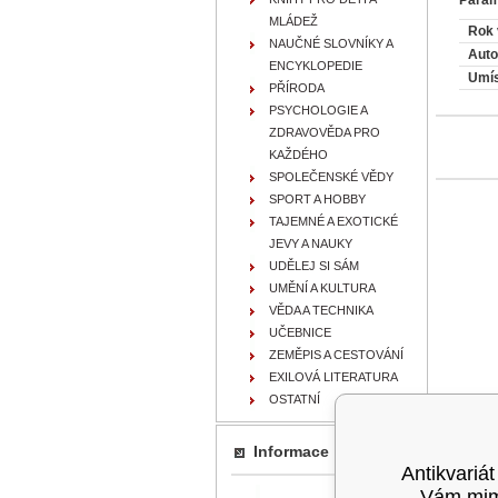
MLÁDEŽ
Rok 
NAUČNÉ SLOVNÍKY A
Auto
ENCYKLOPEDIE
Umís
PŘÍRODA
PSYCHOLOGIE A
ZDRAVOVĚDA PRO
KAŽDÉHO
SPOLEČENSKÉ VĚDY
SPORT A HOBBY
TAJEMNÉ A EXOTICKÉ
JEVY A NAUKY
UDĚLEJ SI SÁM
UMĚNÍ A KULTURA
VĚDA A TECHNIKA
UČEBNICE
ZEMĚPIS A CESTOVÁNÍ
EXILOVÁ LITERATURA
OSTATNÍ
Informace
Antikvariát
Vám mimo