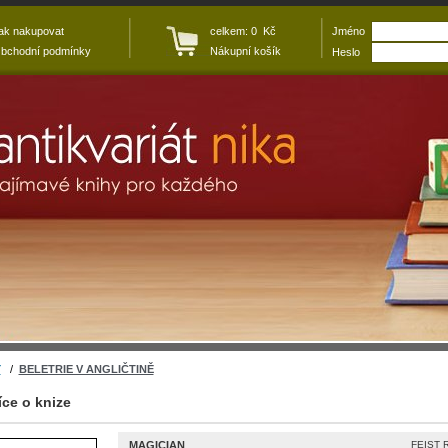
ak nakupovat
celkem: 0 Kč
Jméno
bchodní podmínky
Nákupní košík
Heslo
Y
/
BELETRIE V ANGLIČTINĚ
íce o knize
MAGICIAN
FEIST 