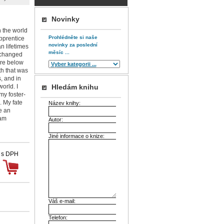
Novinky
n the world
Prohlédněte si naše
pprentice
novinky za poslední
n lifetimes
měsíc ...
 changed
ore below
th that was
, and in
orld. I
Hledám knihu
my foster-
. My fate
Název knihy:
e an
 am
Autor:
Jiné informace o knize:
 s DPH
Váš e-mail:
Telefon: