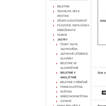
BELETRIE
SEXUALITA, SEX A
EROTIKA
DĚJINY A SOUČASNOST
FILOZOFIE, IDEOLOGIE A
NÁBOŽENSTVÍ
HUMOR
JAZYKY
ČESKÝ JAZYK,
JAZYKOVĚDA
JAZYKOVÉ UČEBNICE,
SLOVNÍKY
BELETRIE VE
SLOVENŠTINĚ
Rok v
BELETRIE V
ANGLIČTINĚ
BELETRIE V NĚMČINĚ
FRANCOUZŠTINA
RUŠTINA
SRBOCHORVATŠTINA
OSTATNÍ
Param
KNIHY PRO DĚTI A