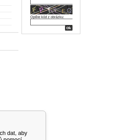
Opište kód z obrázku:
ých dat, aby
mů pomocí