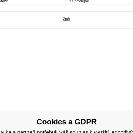
tění:
na prodejně
Zpět
OK
Cookies a GDPR
 Nika a partneři potřebují Váš souhlas k využití jednotliv