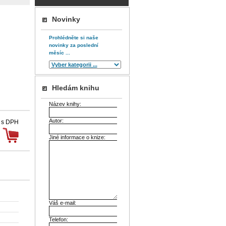
Novinky
Prohlédněte si naše
novinky za poslední
měsíc ...
Hledám knihu
Název knihy:
Autor:
 s DPH
Jiné informace o knize:
Váš e-mail:
Telefon: