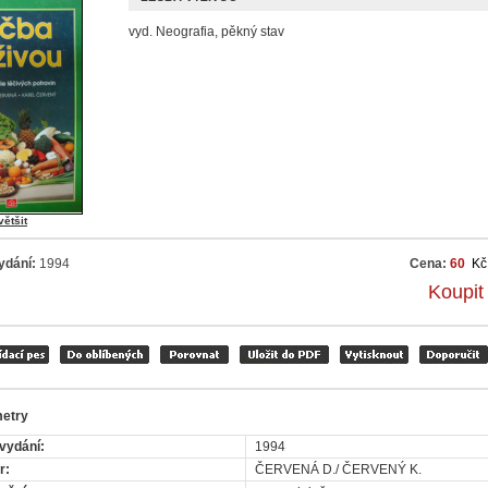
vyd. Neografia, pěkný stav
většit
ydání:
1994
Cena:
60
Kč
Koupit
etry
vydání:
1994
r:
ČERVENÁ D./ ČERVENÝ K.