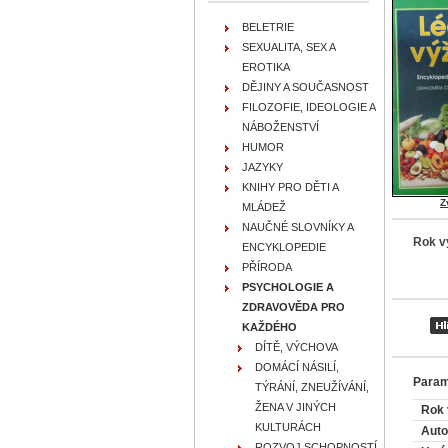
BELETRIE
SEXUALITA, SEX A
EROTIKA
DĚJINY A SOUČASNOST
FILOZOFIE, IDEOLOGIE A
NÁBOŽENSTVÍ
HUMOR
JAZYKY
KNIHY PRO DĚTI A
Z
MLÁDEŽ
NAUČNÉ SLOVNÍKY A
Rok v
ENCYKLOPEDIE
PŘÍRODA
PSYCHOLOGIE A
ZDRAVOVĚDA PRO
KAŽDÉHO
DÍTĚ, VÝCHOVA
DOMÁCÍ NÁSILÍ,
Param
TÝRÁNÍ, ZNEUŽÍVÁNÍ,
ŽENA V JINÝCH
Rok 
KULTURÁCH
Auto
ROZVOJ SCHOPNOSTÍ