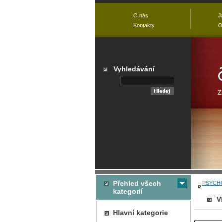
O nás
J
Kontakty
O
Vyhledávání
Přehled všech
PSYCH
kategorií
V
Hlavní kategorie