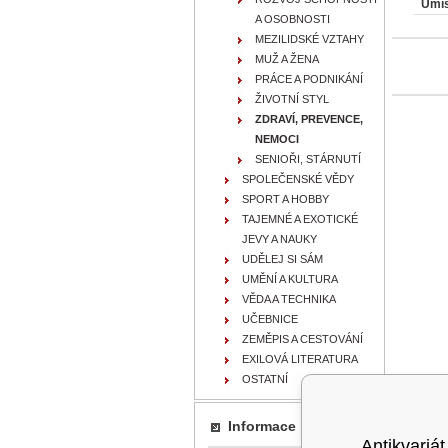
Umís
A OSOBNOSTI
MEZILIDSKÉ VZTAHY
MUŽ A ŽENA
PRÁCE A PODNIKÁNÍ
ŽIVOTNÍ STYL
ZDRAVÍ, PREVENCE,
NEMOCI
SENIOŘI, STÁRNUTÍ
SPOLEČENSKÉ VĚDY
SPORT A HOBBY
TAJEMNÉ A EXOTICKÉ
JEVY A NAUKY
UDĚLEJ SI SÁM
UMĚNÍ A KULTURA
VĚDA A TECHNIKA
UČEBNICE
ZEMĚPIS A CESTOVÁNÍ
EXILOVÁ LITERATURA
OSTATNÍ
Informace
Antikvariát