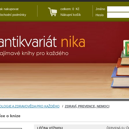
ak nakupovat
celkem: 0 Kč
Jméno
bchodní podmínky
Nákupní košík
Heslo
OLOGIE A ZDRAVOVĚDA PRO KAŽDÉHO
/
ZDRAVÍ, PREVENCE, NEMOCI
íce o knize
LÉČBA VÝŽIVOU
ČERVENÁ D./ Č