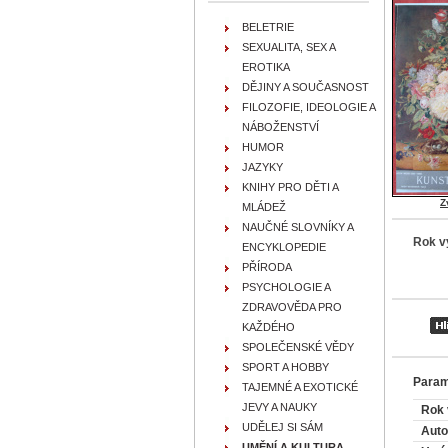
BELETRIE
SEXUALITA, SEX A
EROTIKA
DĚJINY A SOUČASNOST
FILOZOFIE, IDEOLOGIE A
NÁBOŽENSTVÍ
HUMOR
JAZYKY
KNIHY PRO DĚTI A
Z
MLÁDEŽ
NAUČNÉ SLOVNÍKY A
Rok v
ENCYKLOPEDIE
PŘÍRODA
PSYCHOLOGIE A
ZDRAVOVĚDA PRO
KAŽDÉHO
SPOLEČENSKÉ VĚDY
SPORT A HOBBY
Param
TAJEMNÉ A EXOTICKÉ
JEVY A NAUKY
Rok 
UDĚLEJ SI SÁM
Auto
UMĚNÍ A KULTURA