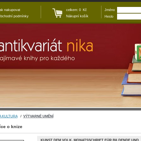
ak nakupovat
celkem: 0 Kč
Jméno
bchodní podmínky
Nákupní košík
Heslo
A KULTURA
/
VÝTVARNÉ UMĚNÍ
íce o knize
KUNST DEM VOLK. MONATSSCHRIFT FÜR BILDENDE UND