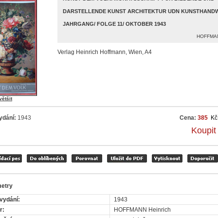
DARSTELLENDE KUNST ARCHITEKTUR UDN KUNSTHANDWE
JAHRGANG/ FOLGE 11/ OKTOBER 1943
HOFFMAN
Verlag Heinrich Hoffmann, Wien, A4
většit
ydání:
1943
Cena:
385
Kč
Koupit
etry
vydání:
1943
r:
HOFFMANN Heinrich