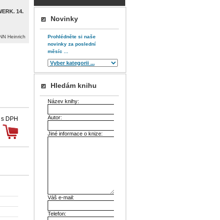
RK. 14.
Novinky
N Heinrich
Prohlédněte si naše
novinky za poslední
měsíc ...
Hledám knihu
Název knihy:
Autor:
 s DPH
Jiné informace o knize:
Váš e-mail:
Telefon: