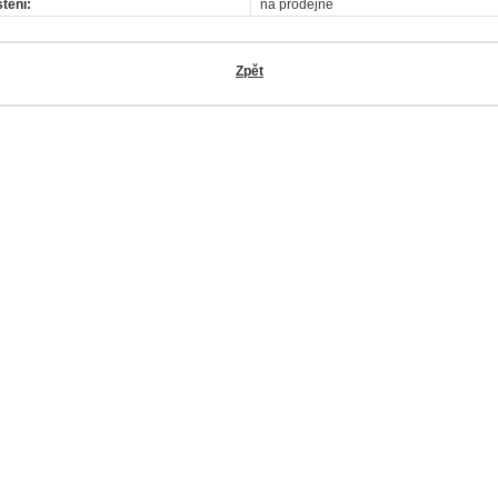
tění:
na prodejně
Zpět
OK