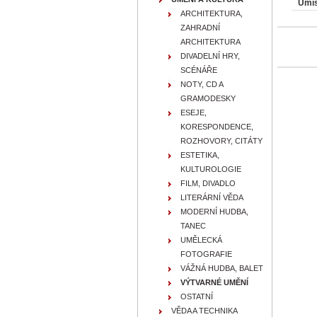
Umís
ARCHITEKTURA,
ZAHRADNÍ
ARCHITEKTURA
DIVADELNÍ HRY,
SCÉNÁŘE
NOTY, CD A
GRAMODESKY
ESEJE,
KORESPONDENCE,
ROZHOVORY, CITÁTY
ESTETIKA,
KULTUROLOGIE
FILM, DIVADLO
LITERÁRNÍ VĚDA
MODERNÍ HUDBA,
TANEC
UMĚLECKÁ
FOTOGRAFIE
VÁŽNÁ HUDBA, BALET
VÝTVARNÉ UMĚNÍ
OSTATNÍ
VĚDA A TECHNIKA