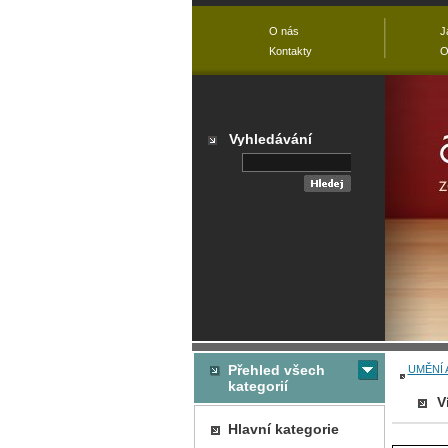
O nás
J
Kontakty
O
Vyhledávání
Přehled všech
UMĚNÍ 
kategorií
V
Hlavní kategorie