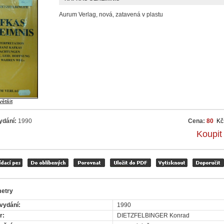
Aurum Verlag, nová, zatavená v plastu
většit
ydání:
1990
Cena:
80
Kč
Koupit
etry
vydání:
1990
r:
DIETZFELBINGER Konrad