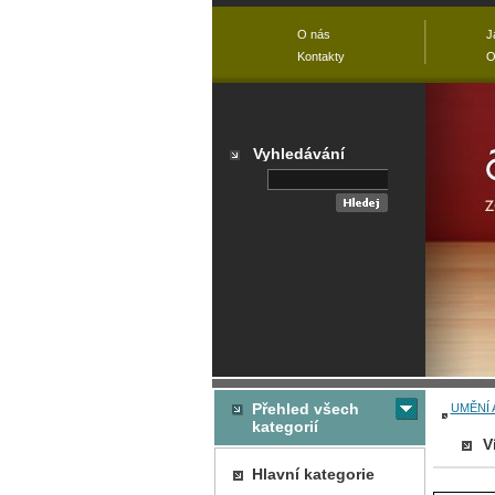
O nás
J
Kontakty
O
Vyhledávání
Přehled všech
UMĚNÍ 
kategorií
V
Hlavní kategorie