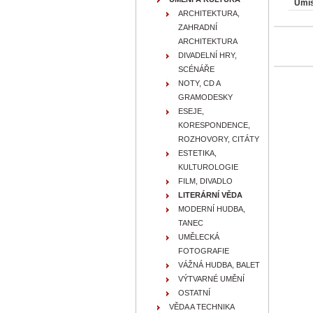
Umís
ARCHITEKTURA,
ZAHRADNÍ
ARCHITEKTURA
DIVADELNÍ HRY,
SCÉNÁŘE
NOTY, CD A
GRAMODESKY
ESEJE,
KORESPONDENCE,
ROZHOVORY, CITÁTY
ESTETIKA,
KULTUROLOGIE
FILM, DIVADLO
LITERÁRNÍ VĚDA
MODERNÍ HUDBA,
TANEC
UMĚLECKÁ
FOTOGRAFIE
VÁŽNÁ HUDBA, BALET
VÝTVARNÉ UMĚNÍ
OSTATNÍ
VĚDA A TECHNIKA