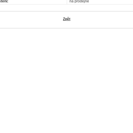
tění:
na prodejně
Zpět
OK