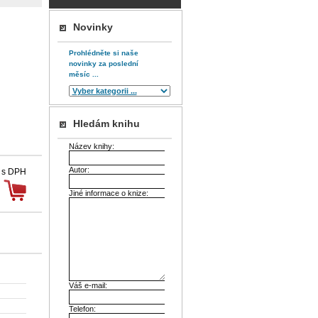
Novinky
Prohlédněte si naše
novinky za poslední
měsíc ...
Hledám knihu
Název knihy:
Autor:
 s DPH
Jiné informace o knize:
Váš e-mail:
Telefon: