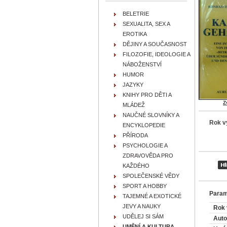
BELETRIE
SEXUALITA, SEX A
EROTIKA
DĚJINY A SOUČASNOST
FILOZOFIE, IDEOLOGIE A
NÁBOŽENSTVÍ
HUMOR
JAZYKY
KNIHY PRO DĚTI A
Z
MLÁDEŽ
NAUČNÉ SLOVNÍKY A
Rok v
ENCYKLOPEDIE
PŘÍRODA
PSYCHOLOGIE A
ZDRAVOVĚDA PRO
KAŽDÉHO
SPOLEČENSKÉ VĚDY
SPORT A HOBBY
Param
TAJEMNÉ A EXOTICKÉ
JEVY A NAUKY
Rok 
UDĚLEJ SI SÁM
Auto
UMĚNÍ A KULTURA