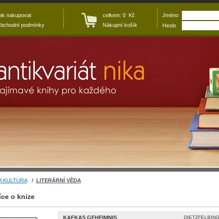
ak nakupovat
celkem: 0 Kč
Jméno
bchodní podmínky
Nákupní košík
Heslo
A KULTURA
/
LITERÁRNÍ VĚDA
íce o knize
KAFKAS GEHEIMNIS
DIETZFELBING