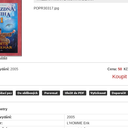
POPR30317.jpg
většit
ydání:
2005
Cena:
50
Kč
Koupit
etry
vydání:
2005
r:
L'HOMME Erik