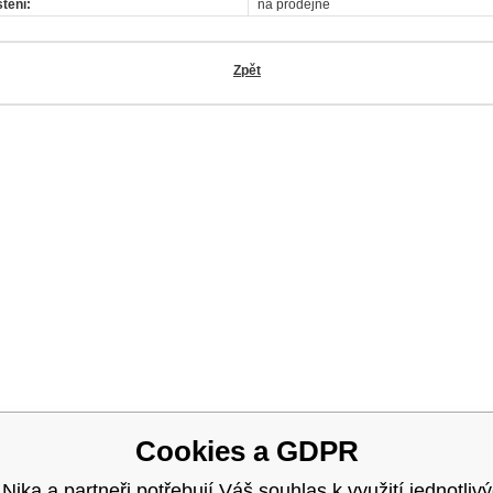
tění:
na prodejně
Zpět
OK
Cookies a GDPR
 Nika a partneři potřebují Váš souhlas k využití jednotliv