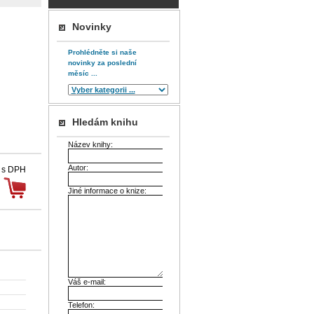
Novinky
Prohlédněte si naše
novinky za poslední
měsíc ...
Hledám knihu
Název knihy:
Autor:
 s DPH
Jiné informace o knize:
Váš e-mail:
Telefon: