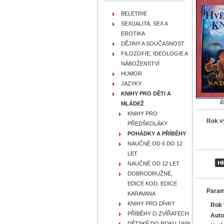
BELETRIE
SEXUALITA, SEX A
EROTIKA
DĚJINY A SOUČASNOST
FILOZOFIE, IDEOLOGIE A
NÁBOŽENSTVÍ
HUMOR
JAZYKY
KNIHY PRO DĚTI A
Z
MLÁDEŽ
KNIHY PRO
Rok v
PŘEDŠKOLÁKY
POHÁDKY A PŘÍBĚHY
NAUČNÉ OD 6 DO 12
LET
NAUČNÉ OD 12 LET
DOBRODRUŽNÉ,
EDICE KOD, EDICE
Param
KARAVANA
KNIHY PRO DÍVKY
Rok 
PŘÍBĚHY O ZVÍŘATECH
Auto
DĚTSKÉ DO ROKU 1949