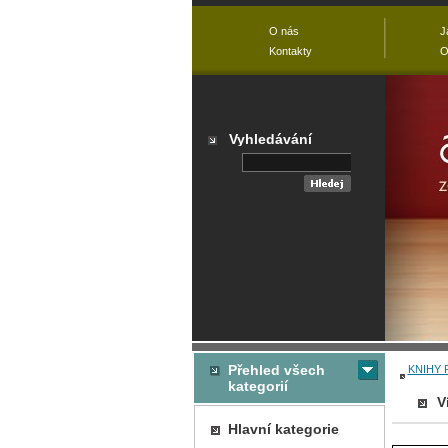
O nás
J
Kontakty
O
Vyhledávání
Přehled všech
KNIHY 
kategorií
V
Hlavní kategorie