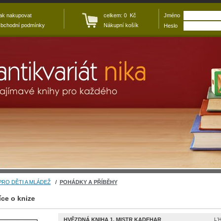
ak nakupovat
celkem: 0 Kč
Jméno
bchodní podmínky
Nákupní košík
Heslo
PRO DĚTI A MLÁDEŽ
/
POHÁDKY A PŘÍBĚHY
íce o knize
HVĚZDNÁ KNIHA 1. MISTR KADEHAR
L'