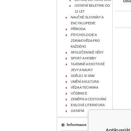
Umís
OSTATNÍ BELETRIE OD
12 LET
NAUČNÉ SLOVNÍKY A
ENCYKLOPEDIE
PŘÍRODA
PSYCHOLOGIE A
ZDRAVOVĚDA PRO
KAŽDÉHO
SPOLEČENSKÉ VĚDY
SPORT A HOBBY
TAJEMNÉ A EXOTICKÉ
JEVY A NAUKY
UDĚLEJ SI SÁM
UMĚNÍ A KULTURA
VĚDA A TECHNIKA
UČEBNICE
ZEMĚPIS A CESTOVÁNÍ
EXILOVÁ LITERATURA
OSTATNÍ
Informace
Antikvariát