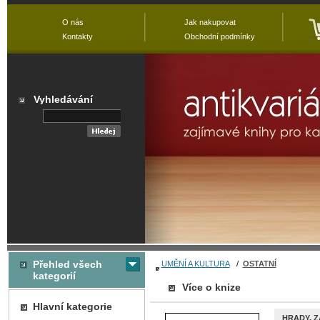
O nás
Jak nakupovat
Kontakty
Obchodní podmínky
Vyhledávání
Přehled všech
UMĚNÍ A KULTURA
/
OSTATNÍ
kategorií
Více o knize
Hlavní kategorie
HRADY, Z