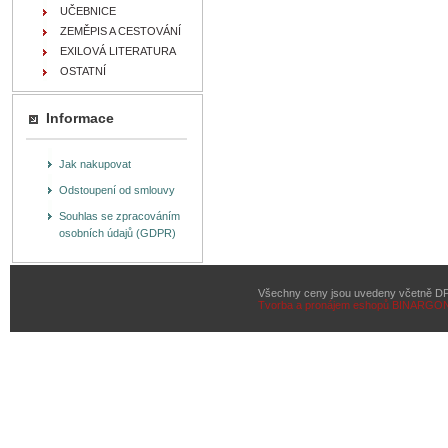
UČEBNICE
ZEMĚPIS A CESTOVÁNÍ
EXILOVÁ LITERATURA
OSTATNÍ
Informace
Jak nakupovat
Odstoupení od smlouvy
Souhlas se zpracováním
osobních údajů (GDPR)
Všechny ceny jsou uvedeny včetně D
Tvorba a pronájem eshopů
BINARGON