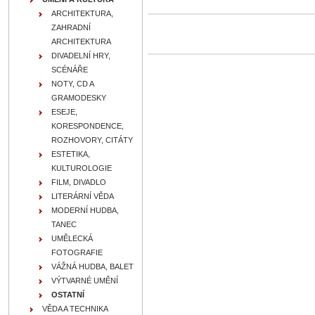
ARCHITEKTURA,
ZAHRADNÍ
ARCHITEKTURA
DIVADELNÍ HRY,
SCÉNÁŘE
NOTY, CD A
GRAMODESKY
ESEJE,
KORESPONDENCE,
ROZHOVORY, CITÁTY
ESTETIKA,
KULTUROLOGIE
FILM, DIVADLO
LITERÁRNÍ VĚDA
MODERNÍ HUDBA,
TANEC
UMĚLECKÁ
FOTOGRAFIE
VÁŽNÁ HUDBA, BALET
VÝTVARNÉ UMĚNÍ
OSTATNÍ
VĚDA A TECHNIKA