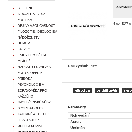
ZÁPADNÍ
BELETRIE
SEXUALITA, SEX A
EROTIKA
4.sv., 527 s
DĚJINY A SOUČASNOST
FILOZOFIE, IDEOLOGIE A
NÁBOŽENSTVÍ
HUMOR
JAZYKY
KNIHY PRO DĚTI A
MLÁDEŽ
Rok vydání:
1985
NAUČNÉ SLOVNÍKY A
ENCYKLOPEDIE
PŘÍRODA
PSYCHOLOGIE A
ZDRAVOVĚDA PRO
KAŽDÉHO
SPOLEČENSKÉ VĚDY
Parametry
SPORT A HOBBY
TAJEMNÉ A EXOTICKÉ
Rok vydání:
JEVY A NAUKY
Autor:
UDĚLEJ SI SÁM
Umístění:
UMĚNÍ A KULTURA