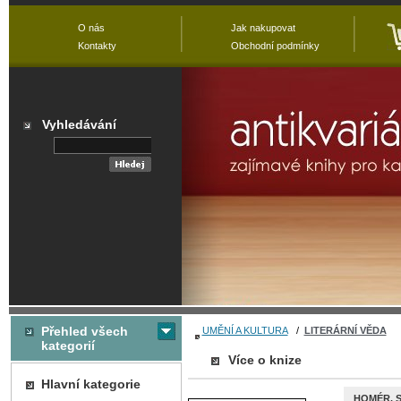
O nás
Jak nakupovat
Kontakty
Obchodní podmínky
Vyhledávání
Přehled všech
UMĚNÍ A KULTURA
/
LITERÁRNÍ VĚDA
kategorií
Více o knize
Hlavní kategorie
HOMÉR. S