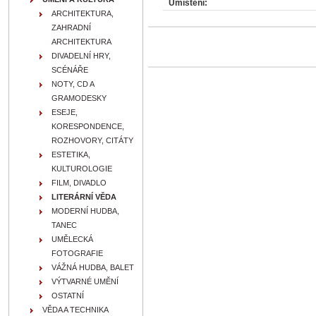
Umístění:
ARCHITEKTURA,
ZAHRADNÍ
ARCHITEKTURA
DIVADELNÍ HRY,
SCÉNÁŘE
NOTY, CD A
GRAMODESKY
ESEJE,
KORESPONDENCE,
ROZHOVORY, CITÁTY
ESTETIKA,
KULTUROLOGIE
FILM, DIVADLO
LITERÁRNÍ VĚDA
MODERNÍ HUDBA,
TANEC
UMĚLECKÁ
FOTOGRAFIE
VÁŽNÁ HUDBA, BALET
VÝTVARNÉ UMĚNÍ
OSTATNÍ
VĚDA A TECHNIKA