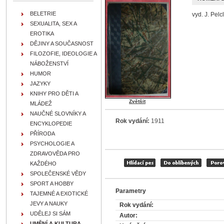
BELETRIE
vyd. J. Pelc
SEXUALITA, SEX A
EROTIKA
DĚJINY A SOUČASNOST
FILOZOFIE, IDEOLOGIE A
NÁBOŽENSTVÍ
HUMOR
JAZYKY
KNIHY PRO DĚTI A
Zvětšit
MLÁDEŽ
NAUČNÉ SLOVNÍKY A
Rok vydání:
1911
ENCYKLOPEDIE
PŘÍRODA
PSYCHOLOGIE A
ZDRAVOVĚDA PRO
KAŽDÉHO
SPOLEČENSKÉ VĚDY
SPORT A HOBBY
Parametry
TAJEMNÉ A EXOTICKÉ
JEVY A NAUKY
Rok vydání:
UDĚLEJ SI SÁM
Autor:
UMĚNÍ A KULTURA