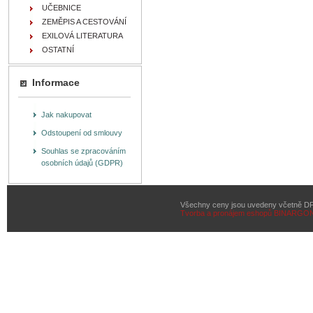
UČEBNICE
ZEMĚPIS A CESTOVÁNÍ
EXILOVÁ LITERATURA
OSTATNÍ
Informace
Jak nakupovat
Odstoupení od smlouvy
Souhlas se zpracováním
osobních údajů (GDPR)
Všechny ceny jsou uvedeny včetně D
Tvorba a pronájem eshopů
BINARGON