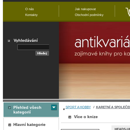
O nás
Jak nakupovat
Kontakty
Obchodní podmínky
Vyhledávání
Přehled všech
SPORT A HOBBY
/
KARETNÍ A SPOLEČE
kategorií
Více o knize
Hlavní kategorie
HEADS-UP