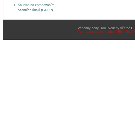
Souhlas se zpracováním
osobních údajů (GDPR)
Všechny ceny jsou uvedeny včetně D
Tvorba a pronájem eshopů
BINARGON