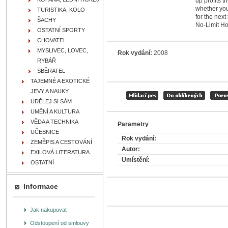
up profits 
whether you
TURISTIKA, KOLO
for the nex
ŠACHY
No-Limit Ho
OSTATNÍ SPORTY
CHOVATEL
MYSLIVEC, LOVEC,
Rok vydání:
2008
RYBÁŘ
SBĚRATEL
TAJEMNÉ A EXOTICKÉ
JEVY A NAUKY
UDĚLEJ SI SÁM
UMĚNÍ A KULTURA
VĚDA A TECHNIKA
Parametry
UČEBNICE
Rok vydání:
ZEMĚPIS A CESTOVÁNÍ
Autor:
EXILOVÁ LITERATURA
Umístění:
OSTATNÍ
Informace
Jak nakupovat
Odstoupení od smlouvy