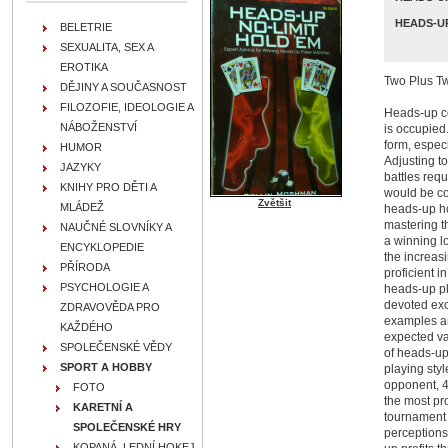
HEADS-U
BELETRIE
SEXUALITA, SEX A
EROTIKA
Two Plus Tw
DĚJINY A SOUČASNOST
FILOZOFIE, IDEOLOGIE A
Heads-up co
NÁBOŽENSTVÍ
is occupied
form, especi
HUMOR
Adjusting t
JAZYKY
battles req
KNIHY PRO DĚTI A
would be con
Zvětšit
MLÁDEŽ
heads-up hol
mastering t
NAUČNÉ SLOVNÍKY A
a winning l
ENCYKLOPEDIE
the increas
PŘÍRODA
proficient i
PSYCHOLOGIE A
heads-up pl
devoted exc
ZDRAVOVĚDA PRO
examples an
KAŽDÉHO
expected va
SPOLEČENSKÉ VĚDY
of heads-up
SPORT A HOBBY
playing sty
opponent, 4.
FOTO
the most pr
KARETNÍ A
tournament 
SPOLEČENSKÉ HRY
perceptions
KOPANÁ, LEDNÍ HOKEJ