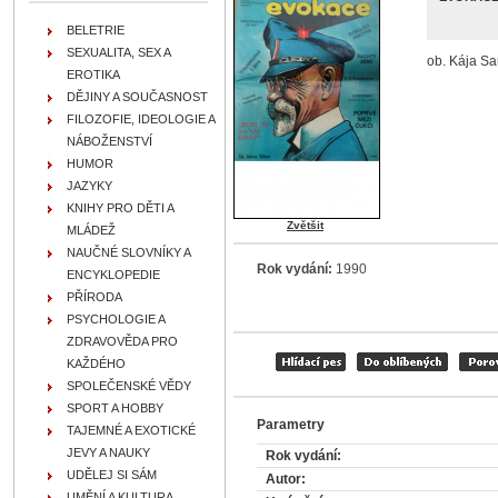
BELETRIE
SEXUALITA, SEX A
ob. Kája Sa
EROTIKA
DĚJINY A SOUČASNOST
FILOZOFIE, IDEOLOGIE A
NÁBOŽENSTVÍ
HUMOR
JAZYKY
KNIHY PRO DĚTI A
Zvětšit
MLÁDEŽ
NAUČNÉ SLOVNÍKY A
Rok vydání:
1990
ENCYKLOPEDIE
PŘÍRODA
PSYCHOLOGIE A
ZDRAVOVĚDA PRO
KAŽDÉHO
SPOLEČENSKÉ VĚDY
SPORT A HOBBY
Parametry
TAJEMNÉ A EXOTICKÉ
JEVY A NAUKY
Rok vydání:
UDĚLEJ SI SÁM
Autor:
UMĚNÍ A KULTURA