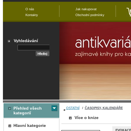
O nás
Jak nakupovat
Kontakty
Obchodní podmínky
Vyhledávání
Přehled všech
OSTATNÍ
/
ČASOPISY, KALENDÁŘE
kategorií
Více o knize
Hlavní kategorie
EVOKACE 