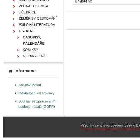
Umístění:
VĚDA A TECHNIKA
UČEBNICE
ZEMĚPIS A CESTOVÁNÍ
EXILOVÁ LITERATURA
OSTATNÍ
ČASOPISY,
KALENDÁŘE
KOMIKSY
NEZAŘAZENÉ
Informace
Jak nakupovat
Odstoupení od smlouvy
Souhlas se zpracováním
osobních údajů (GDPR)
Všechny ceny jsou uvedeny včetně D
Tvorba a pronájem eshopů
BINARGON