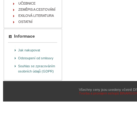
UČEBNICE
ZEMĚPIS A CESTOVÁNÍ
EXILOVÁ LITERATURA
OSTATNÍ
Informace
Jak nakupovat
Odstoupení od smlouvy
Souhlas se zpracováním
osobních údajů (GDPR)
Všechny ceny jsou uvedeny včetně D
Tvorba a pronájem eshopů
BINARGON