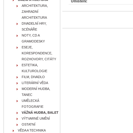
Umístění:
ARCHITEKTURA,
ZAHRADNÍ
ARCHITEKTURA
DIVADELNÍ HRY,
SCÉNÁŘE
NOTY, CD A
GRAMODESKY
ESEJE,
KORESPONDENCE,
ROZHOVORY, CITÁTY
ESTETIKA,
KULTUROLOGIE
FILM, DIVADLO
LITERÁRNÍ VĚDA
MODERNÍ HUDBA,
TANEC
UMĚLECKÁ
FOTOGRAFIE
VÁŽNÁ HUDBA, BALET
VÝTVARNÉ UMĚNÍ
OSTATNÍ
VĚDA A TECHNIKA