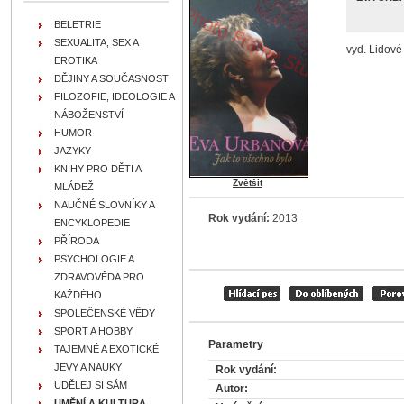
BELETRIE
SEXUALITA, SEX A
vyd. Lidové
EROTIKA
DĚJINY A SOUČASNOST
FILOZOFIE, IDEOLOGIE A
NÁBOŽENSTVÍ
HUMOR
JAZYKY
KNIHY PRO DĚTI A
Zvětšit
MLÁDEŽ
NAUČNÉ SLOVNÍKY A
Rok vydání:
2013
ENCYKLOPEDIE
PŘÍRODA
PSYCHOLOGIE A
ZDRAVOVĚDA PRO
KAŽDÉHO
SPOLEČENSKÉ VĚDY
SPORT A HOBBY
Parametry
TAJEMNÉ A EXOTICKÉ
JEVY A NAUKY
Rok vydání:
UDĚLEJ SI SÁM
Autor:
UMĚNÍ A KULTURA