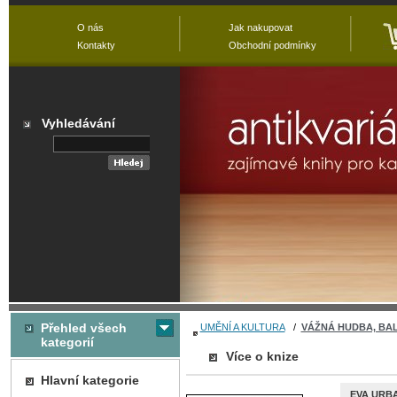
O nás
Jak nakupovat
Kontakty
Obchodní podmínky
Vyhledávání
Přehled všech
UMĚNÍ A KULTURA
/
VÁŽNÁ HUDBA, BA
kategorií
Více o knize
Hlavní kategorie
EVA URB