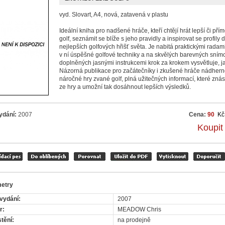
vyd. Slovart, A4, nová, zatavená v plastu
Ideální kniha pro nadšené hráče, kteří chtějí hrát lepší či přím
golf, seznámit se blíže s jeho pravidly a inspirovat se profily 
nejlepších golfových hřišť světa. Je nabitá praktickými radam
v ní úspěšné golfové techniky a na skvělých barevných sním
doplněných jasnými instrukcemi krok za krokem vysvětluje, ja
Názorná publikace pro začátečníky i zkušené hráče nádhern
náročné hry zvané golf, plná užitečných informací, které znás
ze hry a umožní tak dosáhnout lepších výsledků.
ydání:
2007
Cena:
90
Kč
Koupit
etry
vydání:
2007
r:
MEADOW Chris
tění:
na prodejně