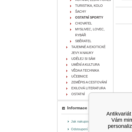
TURISTIKA, KOLO
ŠACHY
OSTATNÍ SPORTY
CHOVATEL
MYSLIVEC, LOVEC,
RYBÁŘ
SBĚRATEL
TAJEMNÉ A EXOTICKÉ
JEVY A NAUKY
UDĚLEJ SI SÁM
UMĚNÍ A KULTURA
VĚDA A TECHNIKA
UČEBNICE
ZEMĚPIS A CESTOVÁNÍ
EXILOVÁ LITERATURA
OSTATNÍ
Informace
Antikvariát
Vám mimo
Jak nakupovat
personaliz
Odstoupení od smlouvy