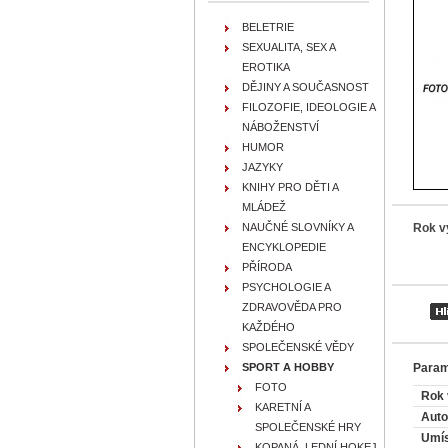
BELETRIE
SEXUALITA, SEX A
EROTIKA
DĚJINY A SOUČASNOST
FILOZOFIE, IDEOLOGIE A
NÁBOŽENSTVÍ
HUMOR
JAZYKY
KNIHY PRO DĚTI A
MLÁDEŽ
Rok v
NAUČNÉ SLOVNÍKY A
ENCYKLOPEDIE
PŘÍRODA
PSYCHOLOGIE A
ZDRAVOVĚDA PRO
KAŽDÉHO
SPOLEČENSKÉ VĚDY
Param
SPORT A HOBBY
FOTO
Rok 
KARETNÍ A
Auto
SPOLEČENSKÉ HRY
Umís
KOPANÁ, LEDNÍ HOKEJ