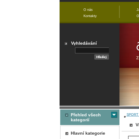
O nás
J
Kontakty
O
Vyhledávání
Přehled všech
SPORT 
kategorií
V
Hlavní kategorie