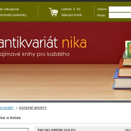
ak nakupovat
celkem: 0 Kč
Jméno
bchodní podmínky
Nákupní košík
Heslo
A HOBBY
/
OSTATNÍ SPORTY
íce o knize
ENCYKLOPEDIE GOLFU
MEA