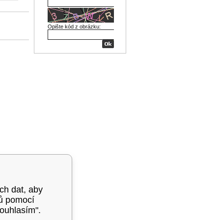
Opište kód z obrázku:
ých dat, aby
mů pomocí
souhlasím".