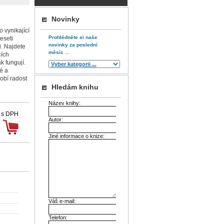
Novinky
o vynikající
Prohlédněte si naše
deseti
novinky za poslední
i. Najdete
měsíc ...
cích
k fungují.
é a
obí radost
Hledám knihu
Název knihy:
 s DPH
Autor:
Jiné informace o knize:
Váš e-mail:
Telefon: