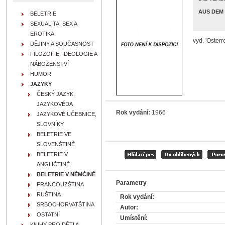
AUS DEM
BELETRIE
SEXUALITA, SEX A
EROTIKA
vyd. 'Osterr
DĚJINY A SOUČASNOST
FILOZOFIE, IDEOLOGIE A
NÁBOŽENSTVÍ
HUMOR
JAZYKY
ČESKÝ JAZYK,
JAZYKOVĚDA
Rok vydání:
1966
JAZYKOVÉ UČEBNICE,
SLOVNÍKY
BELETRIE VE
SLOVENŠTINĚ
BELETRIE V
ANGLIČTINĚ
BELETRIE V NĚMČINĚ
Parametry
FRANCOUZŠTINA
RUŠTINA
Rok vydání:
SRBOCHORVATŠTINA
Autor:
OSTATNÍ
Umístění:
KNIHY PRO DĚTI A