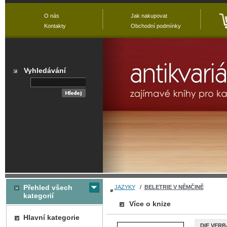
O nás
Jak nakupovat
Kontakty
Obchodní podmínky
Vyhledávání
Přehled všech
JAZYKY
/
BELETRIE V NĚMČINĚ
kategorií
Více o knize
Hlavní kategorie
DIE VER