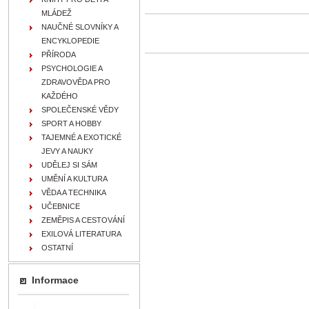
MLÁDEŽ
NAUČNÉ SLOVNÍKY A
ENCYKLOPEDIE
PŘÍRODA
PSYCHOLOGIE A
ZDRAVOVĚDA PRO
KAŽDÉHO
SPOLEČENSKÉ VĚDY
SPORT A HOBBY
TAJEMNÉ A EXOTICKÉ
JEVY A NAUKY
UDĚLEJ SI SÁM
UMĚNÍ A KULTURA
VĚDA A TECHNIKA
UČEBNICE
ZEMĚPIS A CESTOVÁNÍ
EXILOVÁ LITERATURA
OSTATNÍ
Informace