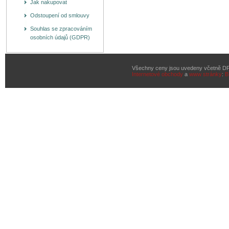
Jak nakupovat
Odstoupení od smlouvy
Souhlas se zpracováním
osobních údajů (GDPR)
Všechny ceny jsou uvedeny včetně D
Internetové obchody
a
www stránky
:
B