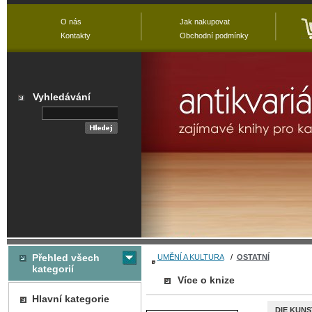
O nás
Jak nakupovat
Kontakty
Obchodní podmínky
Vyhledávání
Přehled všech
UMĚNÍ A KULTURA
/
OSTATNÍ
kategorií
Více o knize
Hlavní kategorie
DIE KUN