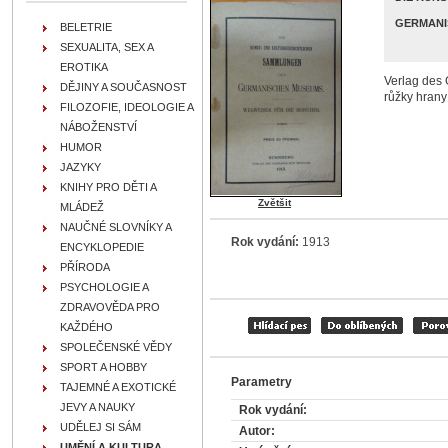
GERMANI
BELETRIE
SEXUALITA, SEX A
EROTIKA
Verlag des 
DĚJINY A SOUČASNOST
růžky hrany
FILOZOFIE, IDEOLOGIE A
NÁBOŽENSTVÍ
HUMOR
JAZYKY
KNIHY PRO DĚTI A
Zvětšit
MLÁDEŽ
NAUČNÉ SLOVNÍKY A
Rok vydání:
1913
ENCYKLOPEDIE
PŘÍRODA
PSYCHOLOGIE A
ZDRAVOVĚDA PRO
KAŽDÉHO
SPOLEČENSKÉ VĚDY
SPORT A HOBBY
Parametry
TAJEMNÉ A EXOTICKÉ
JEVY A NAUKY
Rok vydání:
UDĚLEJ SI SÁM
Autor:
UMĚNÍ A KULTURA