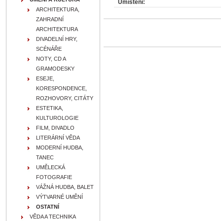
Umístění:
ARCHITEKTURA,
ZAHRADNÍ
ARCHITEKTURA
DIVADELNÍ HRY,
SCÉNÁŘE
NOTY, CD A
GRAMODESKY
ESEJE,
KORESPONDENCE,
ROZHOVORY, CITÁTY
ESTETIKA,
KULTUROLOGIE
FILM, DIVADLO
LITERÁRNÍ VĚDA
MODERNÍ HUDBA,
TANEC
UMĚLECKÁ
FOTOGRAFIE
VÁŽNÁ HUDBA, BALET
VÝTVARNÉ UMĚNÍ
OSTATNÍ
VĚDA A TECHNIKA