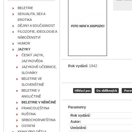
BELETRIE
SEXUALITA, SEX A
EROTIKA
DĚJINY A SOUČASNOST
FILOZOFIE, IDEOLOGIE A
NÁBOŽENSTVÍ
HUMOR
JAZYKY
ČESKÝ JAZYK,
JAZYKOVĚDA
Rok vydání:
1942
JAZYKOVÉ UČEBNICE,
SLOVNÍKY
BELETRIE VE
SLOVENŠTINĚ
BELETRIE V
ANGLIČTINĚ
BELETRIE V NĚMČINĚ
Parametry
FRANCOUZŠTINA
RUŠTINA
Rok vydání:
SRBOCHORVATŠTINA
Autor:
OSTATNÍ
Umístění:
KNIHY PRO DĚTI A