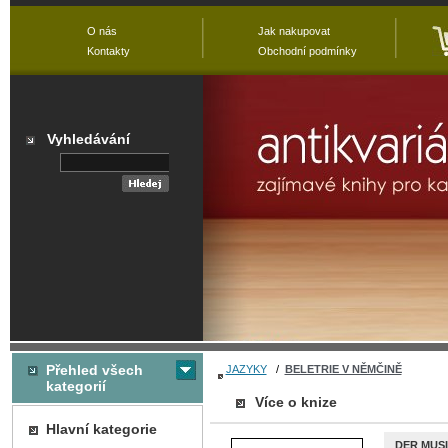
O nás
Jak nakupovat
Kontakty
Obchodní podmínky
Vyhledávání
Přehled všech
JAZYKY
/
BELETRIE V NĚMČINĚ
kategorií
Více o knize
Hlavní kategorie
DER MUSI