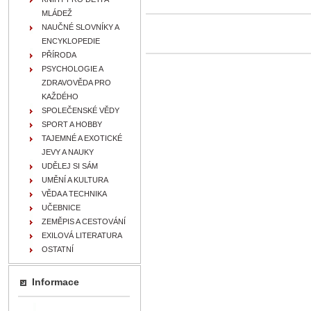
MLÁDEŽ
NAUČNÉ SLOVNÍKY A
ENCYKLOPEDIE
PŘÍRODA
PSYCHOLOGIE A
ZDRAVOVĚDA PRO
KAŽDÉHO
SPOLEČENSKÉ VĚDY
SPORT A HOBBY
TAJEMNÉ A EXOTICKÉ
JEVY A NAUKY
UDĚLEJ SI SÁM
UMĚNÍ A KULTURA
VĚDA A TECHNIKA
UČEBNICE
ZEMĚPIS A CESTOVÁNÍ
EXILOVÁ LITERATURA
OSTATNÍ
Informace