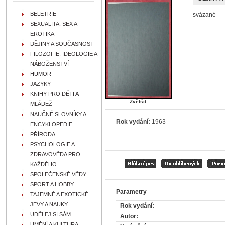
BELETRIE
svázané
SEXUALITA, SEX A
EROTIKA
DĚJINY A SOUČASNOST
FILOZOFIE, IDEOLOGIE A
NÁBOŽENSTVÍ
HUMOR
JAZYKY
KNIHY PRO DĚTI A
Zvětšit
MLÁDEŽ
NAUČNÉ SLOVNÍKY A
Rok vydání:
1963
ENCYKLOPEDIE
PŘÍRODA
PSYCHOLOGIE A
ZDRAVOVĚDA PRO
KAŽDÉHO
SPOLEČENSKÉ VĚDY
SPORT A HOBBY
Parametry
TAJEMNÉ A EXOTICKÉ
JEVY A NAUKY
Rok vydání:
UDĚLEJ SI SÁM
Autor:
UMĚNÍ A KULTURA