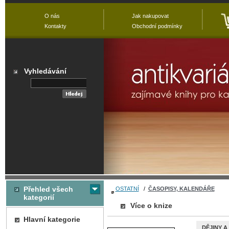
O nás
Jak nakupovat
Kontakty
Obchodní podmínky
Vyhledávání
Přehled všech
OSTATNÍ
/
ČASOPISY, KALENDÁŘE
kategorií
Více o knize
Hlavní kategorie
DĚJINY A