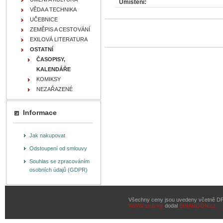
Umístění:
VĚDA A TECHNIKA
UČEBNICE
ZEMĚPIS A CESTOVÁNÍ
EXILOVÁ LITERATURA
OSTATNÍ
ČASOPISY,
KALENDÁŘE
KOMIKSY
NEZAŘAZENÉ
Informace
Jak nakupovat
Odstoupení od smlouvy
Souhlas se zpracováním
osobních údajů (GDPR)
Všechny ceny jsou uvedeny včetně D
WWW stránky
dodal
BINARGON.cz