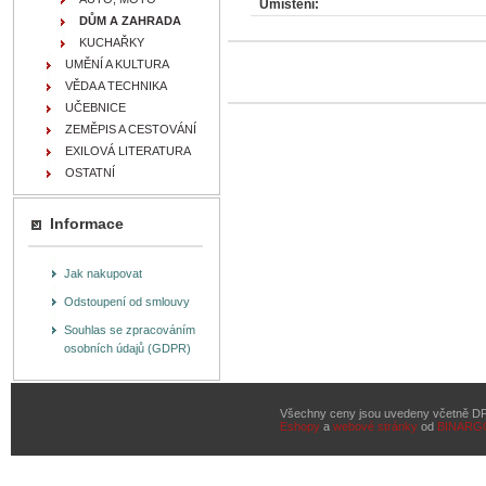
Umístění:
DŮM A ZAHRADA
KUCHAŘKY
UMĚNÍ A KULTURA
VĚDA A TECHNIKA
UČEBNICE
ZEMĚPIS A CESTOVÁNÍ
EXILOVÁ LITERATURA
OSTATNÍ
Informace
Jak nakupovat
Odstoupení od smlouvy
Souhlas se zpracováním
osobních údajů (GDPR)
Všechny ceny jsou uvedeny včetně D
Eshopy
a
webové stránky
od
BINARG