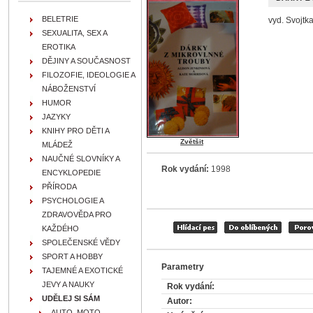
BELETRIE
vyd. Svojtka
SEXUALITA, SEX A
EROTIKA
DĚJINY A SOUČASNOST
FILOZOFIE, IDEOLOGIE A
NÁBOŽENSTVÍ
HUMOR
JAZYKY
KNIHY PRO DĚTI A
Zvětšit
MLÁDEŽ
NAUČNÉ SLOVNÍKY A
Rok vydání:
1998
ENCYKLOPEDIE
PŘÍRODA
PSYCHOLOGIE A
ZDRAVOVĚDA PRO
KAŽDÉHO
SPOLEČENSKÉ VĚDY
SPORT A HOBBY
Parametry
TAJEMNÉ A EXOTICKÉ
JEVY A NAUKY
Rok vydání:
UDĚLEJ SI SÁM
Autor:
AUTO, MOTO