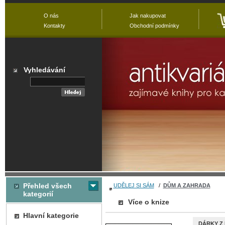
O nás
Jak nakupovat
Kontakty
Obchodní podmínky
Vyhledávání
Přehled všech
UDĚLEJ SI SÁM
/
DŮM A ZAHRADA
kategorií
Více o knize
Hlavní kategorie
DÁRKY Z