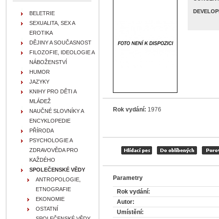
DEVELOP
BELETRIE
SEXUALITA, SEX A
EROTIKA
DĚJINY A SOUČASNOST
FILOZOFIE, IDEOLOGIE A
NÁBOŽENSTVÍ
HUMOR
JAZYKY
KNIHY PRO DĚTI A
MLÁDEŽ
Rok vydání:
1976
NAUČNÉ SLOVNÍKY A
ENCYKLOPEDIE
PŘÍRODA
PSYCHOLOGIE A
ZDRAVOVĚDA PRO
KAŽDÉHO
SPOLEČENSKÉ VĚDY
Parametry
ANTROPOLOGIE,
ETNOGRAFIE
Rok vydání:
EKONOMIE
Autor:
OSTATNÍ
Umístění:
SPOLEČENSKÉ VĚDY