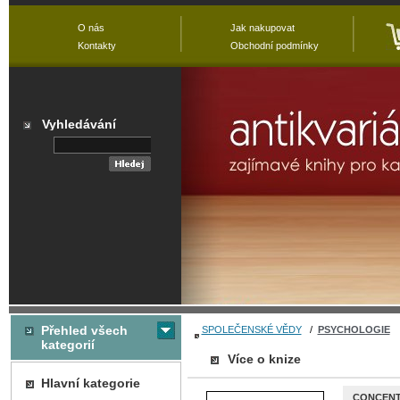
O nás
Jak nakupovat
Kontakty
Obchodní podmínky
Vyhledávání
Přehled všech
SPOLEČENSKÉ VĚDY
/
PSYCHOLOGIE
kategorií
Více o knize
Hlavní kategorie
CONCENT