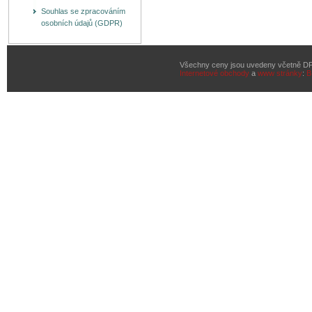
Souhlas se zpracováním
osobních údajů (GDPR)
Všechny ceny jsou uvedeny včetně D
Internetové obchody
a
www stránky
:
B