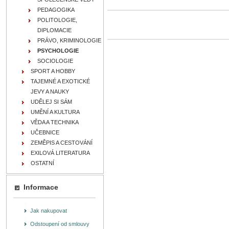
PEDAGOGIKA
POLITOLOGIE,
DIPLOMACIE
PRÁVO, KRIMINOLOGIE
PSYCHOLOGIE
SOCIOLOGIE
SPORT A HOBBY
TAJEMNÉ A EXOTICKÉ
JEVY A NAUKY
UDĚLEJ SI SÁM
UMĚNÍ A KULTURA
VĚDA A TECHNIKA
UČEBNICE
ZEMĚPIS A CESTOVÁNÍ
EXILOVÁ LITERATURA
OSTATNÍ
Informace
Jak nakupovat
Odstoupení od smlouvy