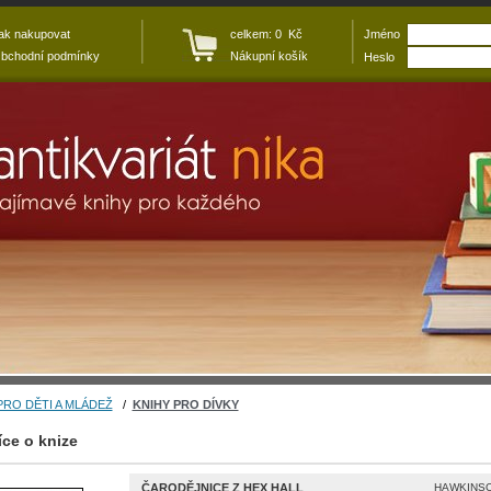
ak nakupovat
celkem: 0 Kč
Jméno
bchodní podmínky
Nákupní košík
Heslo
PRO DĚTI A MLÁDEŽ
/
KNIHY PRO DÍVKY
íce o knize
ČARODĚJNICE Z HEX HALL
HAWKINSO