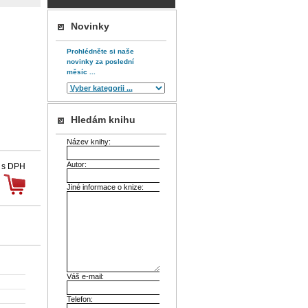
Novinky
Prohlédněte si naše
novinky za poslední
měsíc ...
Hledám knihu
Název knihy:
Autor:
 s DPH
Jiné informace o knize:
Váš e-mail:
Telefon: