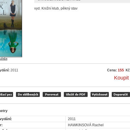
vyd. Knižní klub, pěkný stav
většit
ydání:
2011
Cena:
155
Kč
Koupit
etry
vydání:
2011
r:
HAWKINSOVÁ Rachel