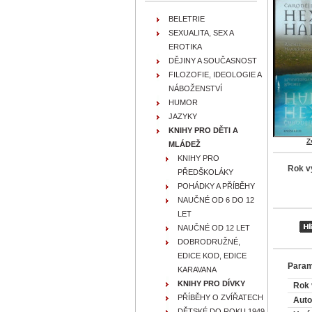
BELETRIE
SEXUALITA, SEX A
EROTIKA
DĚJINY A SOUČASNOST
FILOZOFIE, IDEOLOGIE A
NÁBOŽENSTVÍ
HUMOR
JAZYKY
KNIHY PRO DĚTI A
Z
MLÁDEŽ
KNIHY PRO
Rok v
PŘEDŠKOLÁKY
POHÁDKY A PŘÍBĚHY
NAUČNÉ OD 6 DO 12
LET
NAUČNÉ OD 12 LET
DOBRODRUŽNÉ,
EDICE KOD, EDICE
Param
KARAVANA
KNIHY PRO DÍVKY
Rok 
PŘÍBĚHY O ZVÍŘATECH
Auto
DĚTSKÉ DO ROKU 1949