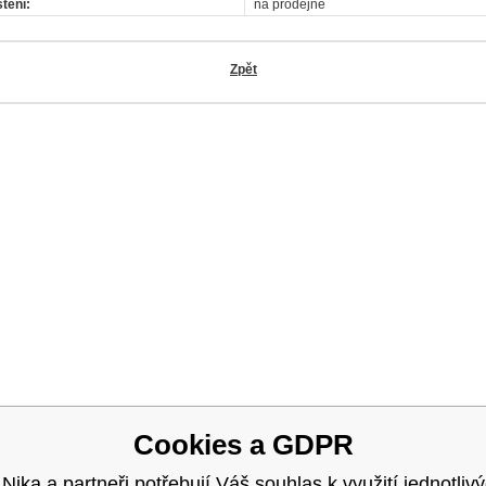
tění:
na prodejně
Zpět
OK
Cookies a GDPR
 Nika a partneři potřebují Váš souhlas k využití jednotliv