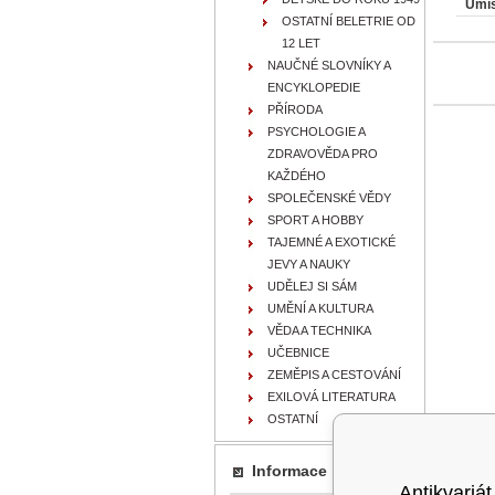
Umís
OSTATNÍ BELETRIE OD
12 LET
NAUČNÉ SLOVNÍKY A
ENCYKLOPEDIE
PŘÍRODA
PSYCHOLOGIE A
ZDRAVOVĚDA PRO
KAŽDÉHO
SPOLEČENSKÉ VĚDY
SPORT A HOBBY
TAJEMNÉ A EXOTICKÉ
JEVY A NAUKY
UDĚLEJ SI SÁM
UMĚNÍ A KULTURA
VĚDA A TECHNIKA
UČEBNICE
ZEMĚPIS A CESTOVÁNÍ
EXILOVÁ LITERATURA
OSTATNÍ
Informace
Antikvariát