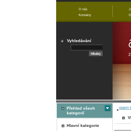
O nás
J
Kontakty
O
Vyhledávání
Přehled všech
KNIHY 
kategorií
V
Hlavní kategorie