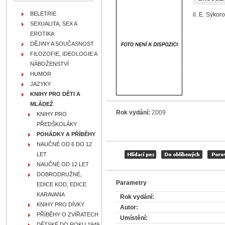
BELETRIE
il. E. Sýkor
SEXUALITA, SEX A
EROTIKA
DĚJINY A SOUČASNOST
FILOZOFIE, IDEOLOGIE A
NÁBOŽENSTVÍ
HUMOR
JAZYKY
KNIHY PRO DĚTI A
MLÁDEŽ
Rok vydání:
2009
KNIHY PRO
PŘEDŠKOLÁKY
POHÁDKY A PŘÍBĚHY
NAUČNÉ OD 6 DO 12
LET
NAUČNÉ OD 12 LET
DOBRODRUŽNÉ,
Parametry
EDICE KOD, EDICE
KARAVANA
Rok vydání:
KNIHY PRO DÍVKY
Autor:
PŘÍBĚHY O ZVÍŘATECH
Umístění:
DĚTSKÉ DO ROKU 1949