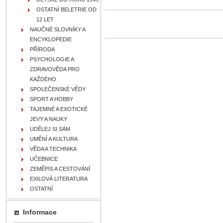
OSTATNÍ BELETRIE OD
12 LET
NAUČNÉ SLOVNÍKY A
ENCYKLOPEDIE
PŘÍRODA
PSYCHOLOGIE A
ZDRAVOVĚDA PRO
KAŽDÉHO
SPOLEČENSKÉ VĚDY
SPORT A HOBBY
TAJEMNÉ A EXOTICKÉ
JEVY A NAUKY
UDĚLEJ SI SÁM
UMĚNÍ A KULTURA
VĚDA A TECHNIKA
UČEBNICE
ZEMĚPIS A CESTOVÁNÍ
EXILOVÁ LITERATURA
OSTATNÍ
Informace