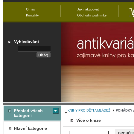
O nás
Jak nakupovat
Kontakty
Obchodní podmínky
Vyhledávání
Přehled všech
KNIHY PRO DĚTI A MLÁDEŽ
/
POHÁDKY 
kategorií
Více o knize
Hlavní kategorie
BROUČEK