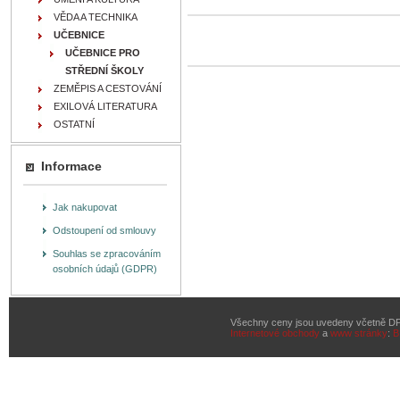
VĚDA A TECHNIKA
UČEBNICE
UČEBNICE PRO
STŘEDNÍ ŠKOLY
ZEMĚPIS A CESTOVÁNÍ
EXILOVÁ LITERATURA
OSTATNÍ
Informace
Jak nakupovat
Odstoupení od smlouvy
Souhlas se zpracováním
osobních údajů (GDPR)
Všechny ceny jsou uvedeny včetně D
Internetové obchody
a
www stránky
:
B