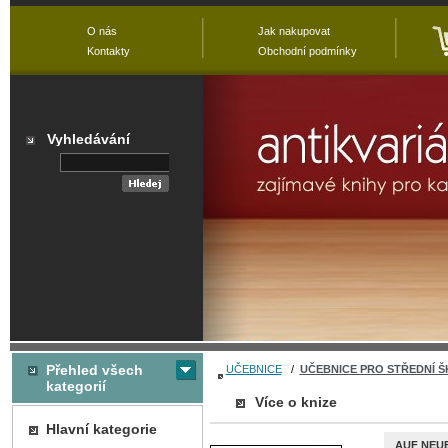
O nás
Jak nakupovat
Kontakty
Obchodní podmínky
Vyhledávání
Přehled všech
UČEBNICE
/
UČEBNICE PRO STŘEDNÍ Š
kategorií
Více o knize
Hlavní kategorie
AUF NEU