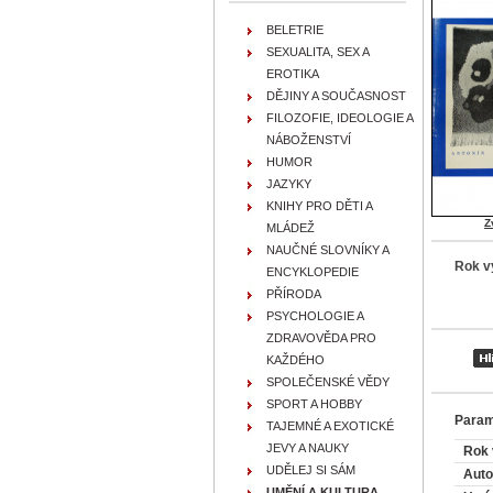
BELETRIE
SEXUALITA, SEX A
EROTIKA
DĚJINY A SOUČASNOST
FILOZOFIE, IDEOLOGIE A
NÁBOŽENSTVÍ
HUMOR
JAZYKY
KNIHY PRO DĚTI A
Z
MLÁDEŽ
NAUČNÉ SLOVNÍKY A
Rok v
ENCYKLOPEDIE
PŘÍRODA
PSYCHOLOGIE A
ZDRAVOVĚDA PRO
KAŽDÉHO
SPOLEČENSKÉ VĚDY
SPORT A HOBBY
Param
TAJEMNÉ A EXOTICKÉ
JEVY A NAUKY
Rok 
UDĚLEJ SI SÁM
Auto
UMĚNÍ A KULTURA