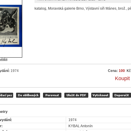
katalog, Moravská galerie Brno, Výstavní síň Mánes, brož., p
většit
ydání:
1974
Cena:
100
Kč
Koupit
etry
vydání:
1974
r:
KYBAL Antonín