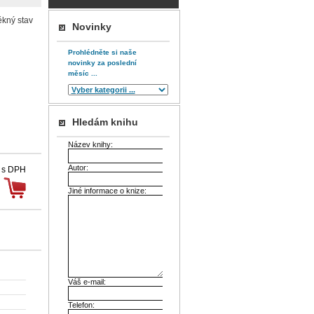
ěkný stav
Novinky
Prohlédněte si naše
novinky za poslední
měsíc ...
Hledám knihu
Název knihy:
Autor:
 s DPH
Jiné informace o knize:
Váš e-mail:
Telefon: