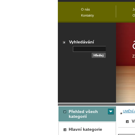
O nás
J
Kontakty
O
Vyhledávání
Přehled všech
UMĚNÍ 
kategorií
V
Hlavní kategorie