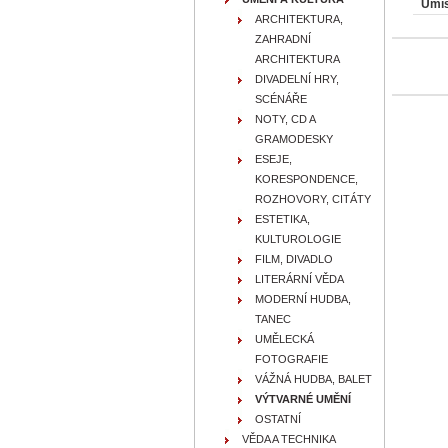
Umís
ARCHITEKTURA,
ZAHRADNÍ
ARCHITEKTURA
DIVADELNÍ HRY,
SCÉNÁŘE
NOTY, CD A
GRAMODESKY
ESEJE,
KORESPONDENCE,
ROZHOVORY, CITÁTY
ESTETIKA,
KULTUROLOGIE
FILM, DIVADLO
LITERÁRNÍ VĚDA
MODERNÍ HUDBA,
TANEC
UMĚLECKÁ
FOTOGRAFIE
VÁŽNÁ HUDBA, BALET
VÝTVARNÉ UMĚNÍ
OSTATNÍ
VĚDA A TECHNIKA