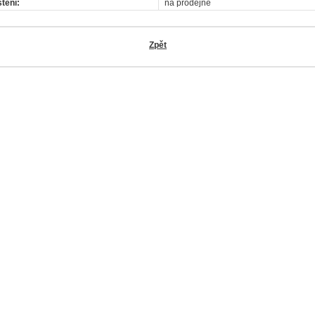
tění:
na prodejně
Zpět
OK