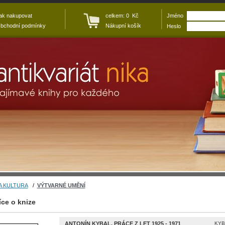
ak nakupovat
celkem: 0 Kč
Jméno
bchodní podmínky
Nákupní košík
Heslo
A KULTURA
/
VÝTVARNÉ UMĚNÍ
íce o knize
ANTONÍN KYBAL. PRÁCE Z LET 1925 - 1971
KYB