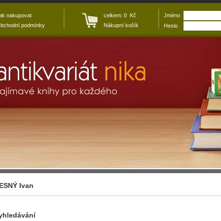
ak nakupovat
celkem: 0 Kč
Jméno
bchodní podmínky
Nákupní košík
Heslo
ESNÝ Ivan
yhledávání