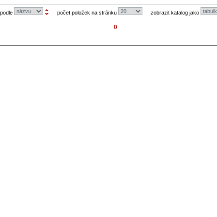
 podle
počet položek na stránku
zobrazit katalog jako
0