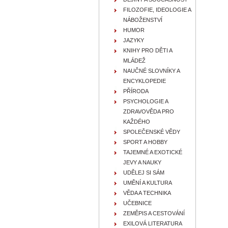
FILOZOFIE, IDEOLOGIE A
NÁBOŽENSTVÍ
HUMOR
JAZYKY
KNIHY PRO DĚTI A
MLÁDEŽ
NAUČNÉ SLOVNÍKY A
ENCYKLOPEDIE
PŘÍRODA
PSYCHOLOGIE A
ZDRAVOVĚDA PRO
KAŽDÉHO
SPOLEČENSKÉ VĚDY
SPORT A HOBBY
TAJEMNÉ A EXOTICKÉ
JEVY A NAUKY
UDĚLEJ SI SÁM
UMĚNÍ A KULTURA
VĚDA A TECHNIKA
UČEBNICE
ZEMĚPIS A CESTOVÁNÍ
EXILOVÁ LITERATURA