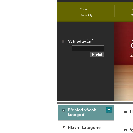
O nás
J
Kontakty
O
Vyhledávání
Přehled všech
L
kategorií
Hlavní kategorie
V