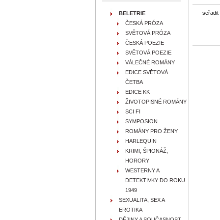
seřadit
BELETRIE
ČESKÁ PRÓZA
SVĚTOVÁ PRÓZA
ČESKÁ POEZIE
SVĚTOVÁ POEZIE
VÁLEČNÉ ROMÁNY
EDICE SVĚTOVÁ
ČETBA
EDICE KK
ŽIVOTOPISNÉ ROMÁNY
SCI FI
SYMPOSION
ROMÁNY PRO ŽENY
HARLEQUIN
KRIMI, ŠPIONÁŽ,
HORORY
WESTERNY A
DETEKTIVKY DO ROKU
1949
SEXUALITA, SEX A
EROTIKA
DĚJINY A SOUČASNOST