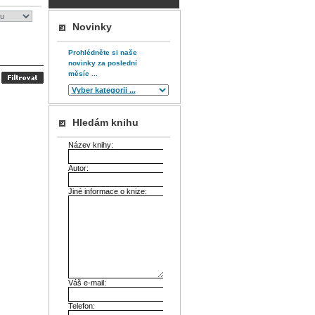
Novinky
Prohlédněte si naše
novinky za poslední
měsíc ...
Hledám knihu
Název knihy:
Autor:
Jiné informace o knize:
Váš e-mail:
Telefon: