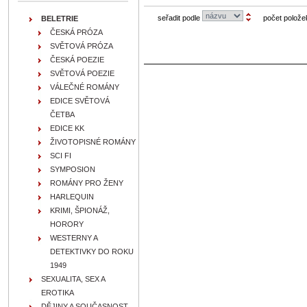
seřadit podle
počet polože
BELETRIE
ČESKÁ PRÓZA
SVĚTOVÁ PRÓZA
ČESKÁ POEZIE
SVĚTOVÁ POEZIE
VÁLEČNÉ ROMÁNY
EDICE SVĚTOVÁ
ČETBA
EDICE KK
ŽIVOTOPISNÉ ROMÁNY
SCI FI
SYMPOSION
ROMÁNY PRO ŽENY
HARLEQUIN
KRIMI, ŠPIONÁŽ,
HORORY
WESTERNY A
DETEKTIVKY DO ROKU
1949
SEXUALITA, SEX A
EROTIKA
DĚJINY A SOUČASNOST