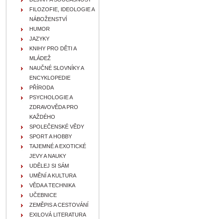
FILOZOFIE, IDEOLOGIE A
NÁBOŽENSTVÍ
HUMOR
JAZYKY
KNIHY PRO DĚTI A
MLÁDEŽ
NAUČNÉ SLOVNÍKY A
ENCYKLOPEDIE
PŘÍRODA
PSYCHOLOGIE A
ZDRAVOVĚDA PRO
KAŽDÉHO
SPOLEČENSKÉ VĚDY
SPORT A HOBBY
TAJEMNÉ A EXOTICKÉ
JEVY A NAUKY
UDĚLEJ SI SÁM
UMĚNÍ A KULTURA
VĚDA A TECHNIKA
UČEBNICE
ZEMĚPIS A CESTOVÁNÍ
EXILOVÁ LITERATURA