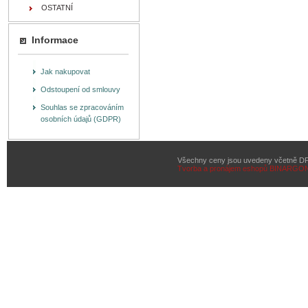
OSTATNÍ
Informace
Jak nakupovat
Odstoupení od smlouvy
Souhlas se zpracováním
osobních údajů (GDPR)
Všechny ceny jsou uvedeny včetně D
Tvorba a pronájem eshopů
BINARGON