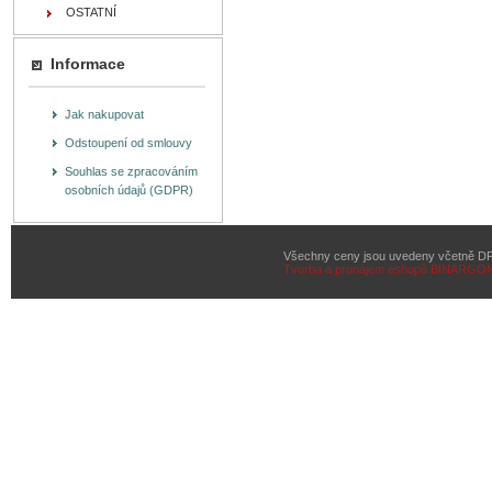
OSTATNÍ
Informace
Jak nakupovat
Odstoupení od smlouvy
Souhlas se zpracováním
osobních údajů (GDPR)
Všechny ceny jsou uvedeny včetně D
Tvorba a pronájem eshopů
BINARGON