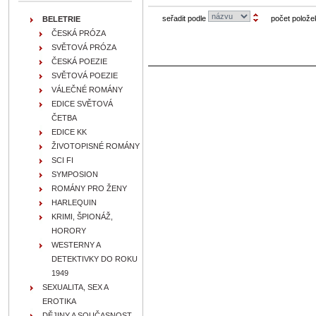
seřadit podle
počet polože
BELETRIE
ČESKÁ PRÓZA
SVĚTOVÁ PRÓZA
ČESKÁ POEZIE
SVĚTOVÁ POEZIE
VÁLEČNÉ ROMÁNY
EDICE SVĚTOVÁ
ČETBA
EDICE KK
ŽIVOTOPISNÉ ROMÁNY
SCI FI
SYMPOSION
ROMÁNY PRO ŽENY
HARLEQUIN
KRIMI, ŠPIONÁŽ,
HORORY
WESTERNY A
DETEKTIVKY DO ROKU
1949
SEXUALITA, SEX A
EROTIKA
DĚJINY A SOUČASNOST