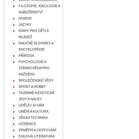
FILOZOFIE, IDEOLOGIE A
NÁBOŽENSTVÍ
HUMOR
JAZYKY
KNIHY PRO DĚTI A
MLÁDEŽ
NAUČNÉ SLOVNÍKY A
ENCYKLOPEDIE
PŘÍRODA
PSYCHOLOGIE A
ZDRAVOVĚDA PRO
KAŽDÉHO
SPOLEČENSKÉ VĚDY
SPORT A HOBBY
TAJEMNÉ A EXOTICKÉ
JEVY A NAUKY
UDĚLEJ SI SÁM
UMĚNÍ A KULTURA
VĚDA A TECHNIKA
UČEBNICE
ZEMĚPIS A CESTOVÁNÍ
EXILOVÁ LITERATURA