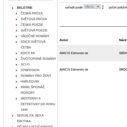
seřadit podle
počet polože
BELETRIE
ČESKÁ PRÓZA
SVĚTOVÁ PRÓZA
ČESKÁ POEZIE
SVĚTOVÁ POEZIE
VÁLEČNÉ ROMÁNY
Autor
Náze
EDICE SVĚTOVÁ
ČETBA
EDICE KK
AMICIS Edmondo de
SRD
ŽIVOTOPISNÉ ROMÁNY
SCI FI
AMICIS Edmondo de
SRD
SYMPOSION
ROMÁNY PRO ŽENY
HARLEQUIN
KRIMI, ŠPIONÁŽ,
HORORY
WESTERNY A
DETEKTIVKY DO ROKU
1949
SEXUALITA, SEX A
EROTIKA
DĚJINY A SOUČASNOST