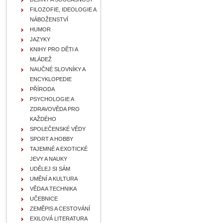
FILOZOFIE, IDEOLOGIE A
NÁBOŽENSTVÍ
HUMOR
JAZYKY
KNIHY PRO DĚTI A
MLÁDEŽ
NAUČNÉ SLOVNÍKY A
ENCYKLOPEDIE
PŘÍRODA
PSYCHOLOGIE A
ZDRAVOVĚDA PRO
KAŽDÉHO
SPOLEČENSKÉ VĚDY
SPORT A HOBBY
TAJEMNÉ A EXOTICKÉ
JEVY A NAUKY
UDĚLEJ SI SÁM
UMĚNÍ A KULTURA
VĚDA A TECHNIKA
UČEBNICE
ZEMĚPIS A CESTOVÁNÍ
EXILOVÁ LITERATURA