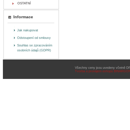
OSTATNÍ
Informace
Jak nakupovat
Odstoupení od smlouvy
Souhlas se zpracováním
osobních údajů (GDPR)
Všechny ceny jsou uvedeny včetně D
Tvorba a pronájem eshopů
BINARGON